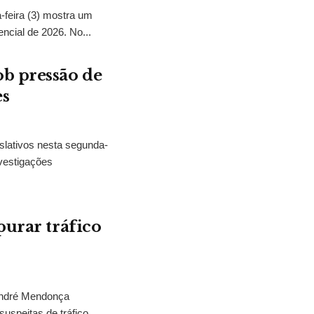
feira (3) mostra um
encial de 2026. No...
b pressão de
es
slativos nesta segunda-
vestigações
purar tráfico
 André Mendonça
uspeitas de tráfico...