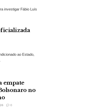
ra investigar Fábio Luís
ficializada
ndicionado ao Estado,
.
a empate
 Bolsonaro no
no
26
0