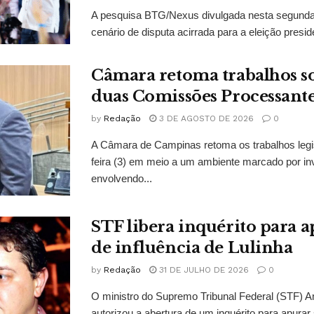
A pesquisa BTG/Nexus divulgada nesta segunda-
cenário de disputa acirrada para a eleição presid
Câmara retoma trabalhos so
duas Comissões Processant
by
Redação
3 DE AGOSTO DE 2026
0
A Câmara de Campinas retoma os trabalhos legi
feira (3) em meio a um ambiente marcado por in
envolvendo...
STF libera inquérito para a
de influência de Lulinha
by
Redação
31 DE JULHO DE 2026
0
O ministro do Supremo Tribunal Federal (STF)
autorizou a abertura de um inquérito para apurar s