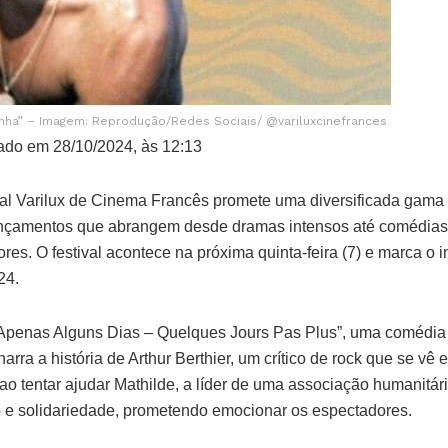
nha” – Imagem: Reprodução/Redes Sociais/ @variluxcinefrances
ado em 28/10/2024, às 12:13
val Varilux de Cinema Francês promete uma diversificada gama
lançamentos que abrangem desde dramas intensos até comédias
es. O festival acontece na próxima quinta-feira (7) e marca o 
24.
penas Alguns Dias – Quelques Jours Pas Plus”, uma comédia d
 narra a história de Arthur Berthier, um crítico de rock que se v
 ao tentar ajudar Mathilde, a líder de uma associação humanitár
 e solidariedade, prometendo emocionar os espectadores.