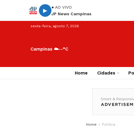
● AO VIVO
▶
JP News Campinas
sexta-feira, agosto 7, 2026
Campinas ☁️
--°C
Home
Cidades
Po
Home
Política