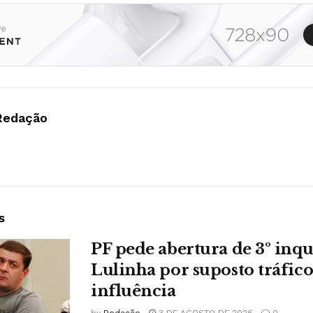
Redação
s
PF pede abertura de 3º inqu
Lulinha por suposto tráfico
influência
by
Redação
3 DE AGOSTO DE 2026
0