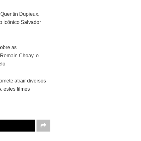
r Quentin Dupieux,
 o icônico Salvador
obre as
e Romain Choay, o
lo.
mete atrair diversos
 estes filmes