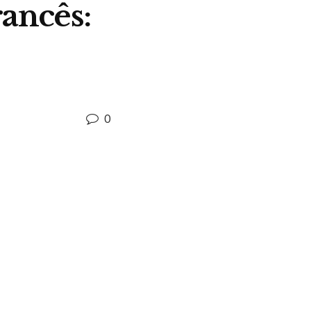
rancês:
0