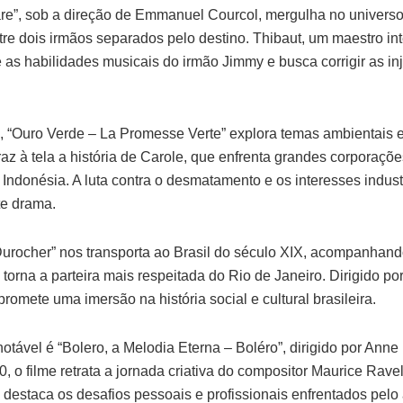
are”, sob a direção de Emmanuel Courcol, mergulha no universo
tre dois irmãos separados pelo destino. Thibaut, um maestro i
as habilidades musicais do irmão Jimmy e busca corrigir as inj
“Ouro Verde – La Promesse Verte” explora temas ambientais e 
z à tela a história de Carole, que enfrenta grandes corporações
ndonésia. A luta contra o desmatamento e os interesses indust
te drama.
urocher” nos transporta ao Brasil do século XIX, acompanhando
torna a parteira mais respeitada do Rio de Janeiro. Dirigido p
promete uma imersão na história social e cultural brasileira.
 notável é “Bolero, a Melodia Eterna – Boléro”, dirigido por Ann
, o filme retrata a jornada criativa do compositor Maurice Ravel
a destaca os desafios pessoais e profissionais enfrentados pelo a