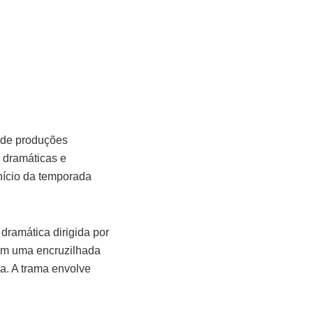
 de produções
 dramáticas e
início da temporada
ramática dirigida por
ê em uma encruzilhada
ia. A trama envolve