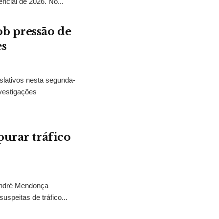
encial de 2026. No...
b pressão de
es
slativos nesta segunda-
vestigações
purar tráfico
 André Mendonça
uspeitas de tráfico...