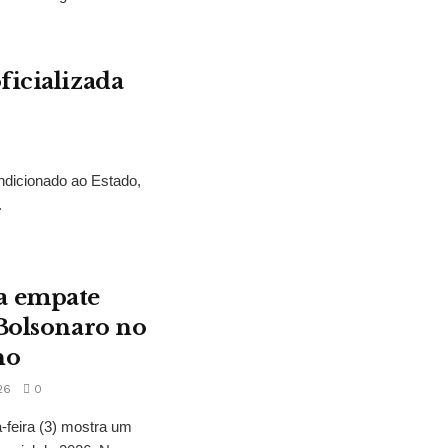
ficializada
ndicionado ao Estado,
.
a empate
 Bolsonaro no
no
26
0
feira (3) mostra um