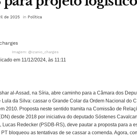
ara projeto logístico
ril de 2025
in
Política
Imagem: @izanio_charges
icado em 11/12/2024, às 11:11
shar al-Assad, na Síria, abre caminho para a Câmara dos Deput
 Lula da Silva: cassar o Grande Colar da Ordem Nacional do Cr
em 2010. Proposta neste sentido tramita na Comissão de Relaçõ
N) desde 2018 por iniciativa do deputado Sóstenes Cavalcant
Lucas Redecker (PSDB-RS), deve pautar a proposta para a esta
o PT bloqueou as tentativas de se cassar a comenda. Agora, c