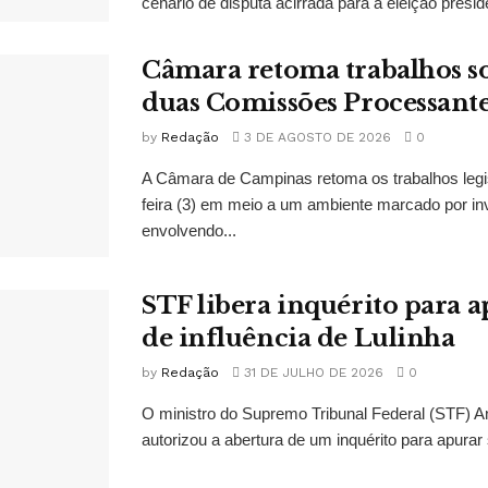
cenário de disputa acirrada para a eleição presid
Câmara retoma trabalhos so
duas Comissões Processant
by
Redação
3 DE AGOSTO DE 2026
0
A Câmara de Campinas retoma os trabalhos legi
feira (3) em meio a um ambiente marcado por in
envolvendo...
STF libera inquérito para a
de influência de Lulinha
by
Redação
31 DE JULHO DE 2026
0
O ministro do Supremo Tribunal Federal (STF)
autorizou a abertura de um inquérito para apurar s