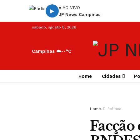
● AO VIVO
▶
JP News Campinas
sábado, agosto 8, 2026
Campinas ☁️
--°C
Home
Cidades
Po
Home
Política
Facção 