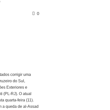
0
ados corrigir uma
uzeiro do Sul,
es Exteriores e
i (PL-RJ). O atual
 quarta-feira (11).
om a queda de al-Assad