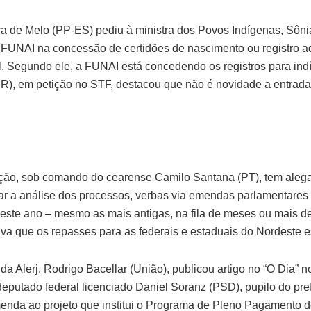
ra de Melo (PP-ES) pediu à ministra dos Povos Indígenas, Sôni
 FUNAI na concessão de certidões de nascimento ou registro ad
l. Segundo ele, a FUNAI está concedendo os registros para ind
(PR), em petição no STF, destacou que não é novidade a entra
ção, sob comando do cearense Camilo Santana (PT), tem alegad
zar a análise dos processos, verbas via emendas parlamentares
este ano – mesmo as mais antigas, na fila de meses ou mais 
a que os repasses para as federais e estaduais do Nordeste e
a Alerj, Rodrigo Bacellar (União), publicou artigo no “O Dia” no
eputado federal licenciado Daniel Soranz (PSD), pupilo do pre
nda ao projeto que institui o Programa de Pleno Pagamento d