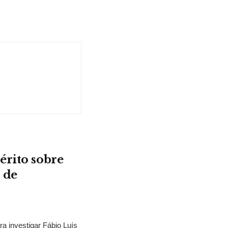
érito sobre
 de
ra investigar Fábio Luís