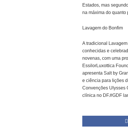
Estados, mas segundo B
na máxima do quanto p
Lavagem do Bonfim
A tradicional Lavagem
conhecidas e celebrada
novenas, com uma pr
EssilorLuxottica Foun
apresenta Salt by Gra
e ciência para lições
Convenções Ulysses G
clínica no DF.#GDF lan