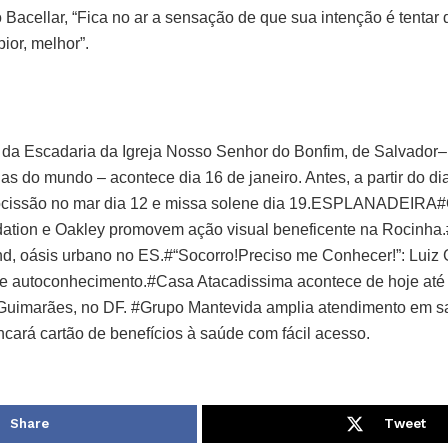
acellar, “Fica no ar a sensação de que sua intenção é tentar d
ior, melhor”.
 da Escadaria da Igreja Nosso Senhor do Bonfim, de Salvador
s do mundo – acontece dia 16 de janeiro. Antes, a partir do dia
ocissão no mar dia 12 e missa solene dia 19.ESPLANADEIRA
dation e Oakley promovem ação visual beneficente na Rocinha
nd, oásis urbano no ES.#“Socorro!Preciso me Conhecer!”: Luiz 
 de autoconhecimento.#Casa Atacadissima acontece de hoje até
uimarães, no DF. #Grupo Mantevida amplia atendimento em s
cará cartão de benefícios à saúde com fácil acesso.
Share
Tweet