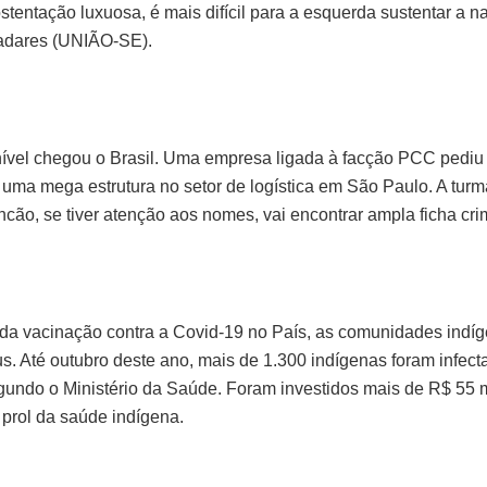
tentação luxuosa, é mais difícil para a esquerda sustentar a nar
adares (UNIÃO-SE).
ue nível chegou o Brasil. Uma empresa ligada à facção PCC pedi
uma mega estrutura no setor de logística em São Paulo. A tur
ncão, se tiver atenção aos nomes, vai encontrar ampla ficha cri
a vacinação contra a Covid-19 no País, as comunidades indíg
us. Até outubro deste ano, mais de 1.300 indígenas foram infect
gundo o Ministério da Saúde. Foram investidos mais de R$ 55
prol da saúde indígena.