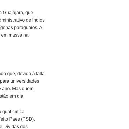
a Guajajara, que
ministrativo de índios
ígenas paraguaios. A
da em massa na
o que, devido à falta
 para universidades
de ano. Mas quem
stão em dia.
 qual critica
feito Paes (PSD).
e Dívidas dos