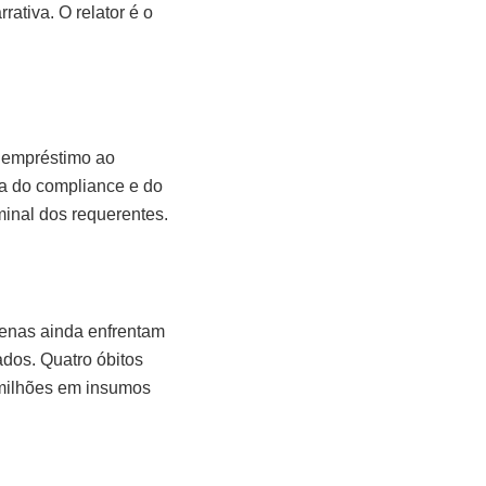
rativa. O relator é o
u empréstimo ao
ma do compliance e do
minal dos requerentes.
enas ainda enfrentam
ados. Quatro óbitos
 milhões em insumos