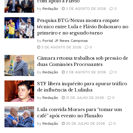
com apoio a Flávio
by
Redação
3 DE AGOSTO DE 2026
0
Pesquisa BTG/Nexus mostra empate
técnico entre Lula e Flávio Bolsonaro no
primeiro e no segundo turno
by
Portal JP News Campinas
3 DE AGOSTO DE 2026
0
Câmara retoma trabalhos sob pressão de
duas Comissões Processantes
by
Redação
3 DE AGOSTO DE 2026
0
STF libera inquérito para apurar tráfico
de influência de Lulinha
by
Redação
31 DE JULHO DE 2026
0
Lula convida Moraes para “tomar um
café” após evento no Planalto
by
Redação
30 DE JULHO DE 2026
0