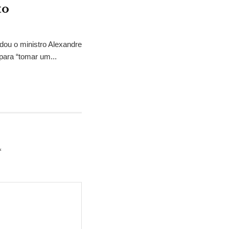
to
idou o ministro Alexandre
para “tomar um...
*