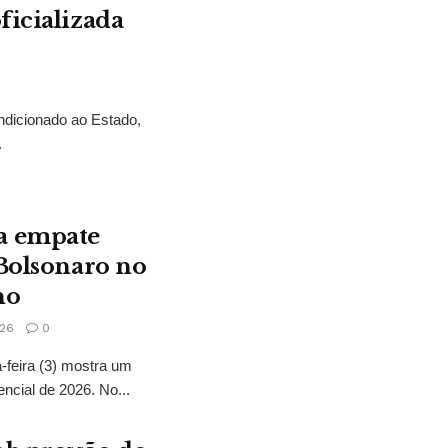
ficializada
ndicionado ao Estado,
.
a empate
 Bolsonaro no
no
26
0
feira (3) mostra um
encial de 2026. No...