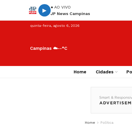
● AO VIVO
▶
JP News Campinas
quinta-feira, agosto 6, 2026
Campinas ☁️
--°C
Home
Cidades
Po
Home
Política