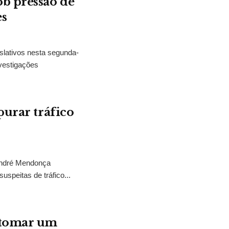
b pressão de
es
slativos nesta segunda-
vestigações
purar tráfico
 André Mendonça
uspeitas de tráfico...
“tomar um