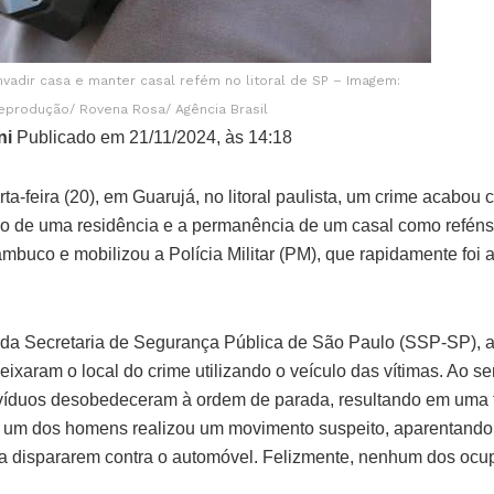
vadir casa e manter casal refém no litoral de SP – Imagem:
eprodução/ Rovena Rosa/ Agência Brasil
ni
Publicado em 21/11/2024, às 14:18
rta-feira (20), em Guarujá, no litoral paulista, um crime acabou 
 de uma residência e a permanência de um casal como reféns.
mbuco e mobilizou a Polícia Militar (PM), que rapidamente foi a
a Secretaria de Segurança Pública de São Paulo (SSP-SP), a o
ixaram o local do crime utilizando o veículo das vítimas. Ao s
ivíduos desobedeceram à ordem de parada, resultando em uma t
 um dos homens realizou um movimento suspeito, aparentando
 a dispararem contra o automóvel. Felizmente, nenhum dos ocupa