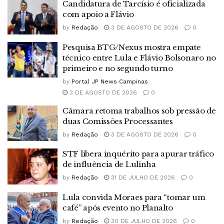
Candidatura de Tarcísio é oficializada
com apoio a Flávio
by
Redação
3 DE AGOSTO DE 2026
0
Pesquisa BTG/Nexus mostra empate
técnico entre Lula e Flávio Bolsonaro no
primeiro e no segundo turno
by
Portal JP News Campinas
3 DE AGOSTO DE 2026
0
Câmara retoma trabalhos sob pressão de
duas Comissões Processantes
by
Redação
3 DE AGOSTO DE 2026
0
STF libera inquérito para apurar tráfico
de influência de Lulinha
by
Redação
31 DE JULHO DE 2026
0
Lula convida Moraes para “tomar um
café” após evento no Planalto
by
Redação
30 DE JULHO DE 2026
0