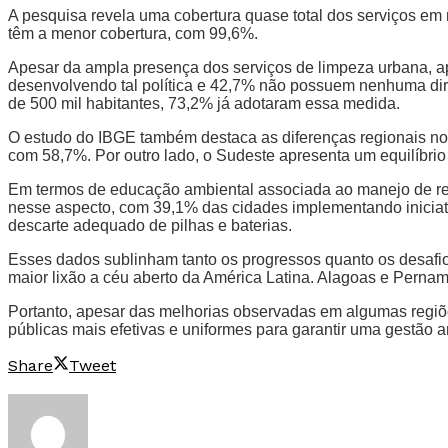
A pesquisa revela uma cobertura quase total dos serviços em
têm a menor cobertura, com 99,6%.
Apesar da ampla presença dos serviços de limpeza urbana, a
desenvolvendo tal política e 42,7% não possuem nenhuma dir
de 500 mil habitantes, 73,2% já adotaram essa medida.
O estudo do IBGE também destaca as diferenças regionais no g
com 58,7%. Por outro lado, o Sudeste apresenta um equilíbrio
Em termos de educação ambiental associada ao manejo de re
nesse aspecto, com 39,1% das cidades implementando iniciati
descarte adequado de pilhas e baterias.
Esses dados sublinham tanto os progressos quanto os desafios 
maior lixão a céu aberto da América Latina. Alagoas e Perna
Portanto, apesar das melhorias observadas em algumas regiõe
públicas mais efetivas e uniformes para garantir uma gestão a
Share
Tweet