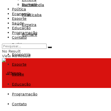
Sumaré
Hortolândia
Política
Economia
Piracicaba
Esporte
Saúde
Limeira
Educação
Programação
Sumaré
Contato
Política
No Result
Economia
View All Result
Esporte
Saúde
Educação
Programação
Contato