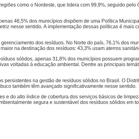
 regiões como o Nordeste, que lidera com 99,9%, seguido pelo
penas 46,5% dos municípios dispõem de uma Política Municipal
etriz nesse sentido. A implementação dessas políticas é mais
erenciamento dos resíduos. No Norte do país, 76,1% dos municí
 maior na destinação dos resíduos: 43,3% usam aterros sanitár
síduos sólidos, apenas 31,8% dos municípios possuem program
vas voltadas à educação ambiental. Dentre as principais temát
persistentes na gestão de resíduos sólidos no Brasil. O Distri
mbuco também têm avançado significativamente nesse sentido.
s e do alto índice de cobertura dos serviços básicos de limpe
mbientalmente segura e sustentável dos resíduos sólidos em todo