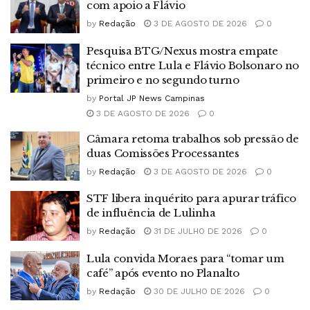
com apoio a Flávio
by
Redação
3 DE AGOSTO DE 2026
0
Pesquisa BTG/Nexus mostra empate
técnico entre Lula e Flávio Bolsonaro no
primeiro e no segundo turno
by
Portal JP News Campinas
3 DE AGOSTO DE 2026
0
Câmara retoma trabalhos sob pressão de
duas Comissões Processantes
by
Redação
3 DE AGOSTO DE 2026
0
STF libera inquérito para apurar tráfico
de influência de Lulinha
by
Redação
31 DE JULHO DE 2026
0
Lula convida Moraes para “tomar um
café” após evento no Planalto
by
Redação
30 DE JULHO DE 2026
0