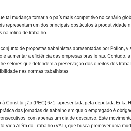
e tal mudança tornaria o país mais competitivo no cenário glo
teis representam um dos principais obstáculos à produtividade 
s na rotina de trabalho.
conjunto de propostas trabalhistas apresentadas por Pollon, vi
e aumentar a eficiência das empresas brasileiras. Contudo, a in
tre setores que defendem a preservação dos direitos dos traba
bilidade nas normas trabalhistas.
à Constituição (PEC) 6×1, apresentada pela deputada Erika Hi
a prática das jornadas de trabalho em que o empregado é obriga
 consecutivos, com apenas um dia de descanso. Este movimen
to Vida Além do Trabalho (VAT), que busca promover uma mu