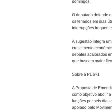
domingos.
O deputado defende qu
os feriados em dias ú
interrupções frequente
A sugestão integra um 
crescimento econômico 
debates acalorados en
que buscam maior flexi
Sobre a PL 6×1
A Proposta de Emenda 
como objetivo abolir 
funções por seis dias
apoiado pelo Movimen