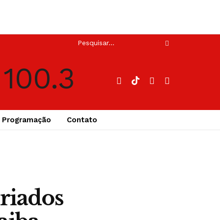
Programação
Contato
riados