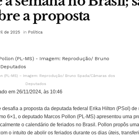
 a semana no Brasil; s
bre a proposta
ril de 2025
in
Política
on (PL-MS) – Imagem: Reprodução/ Bruno Spada/Câmaras dos
Deputados
ado em 26/11/2024, às 10:46
esafia a proposta da deputada federal Erika Hilton (PSol) de 
mo 6×1, o deputado Marcos Pollon (PL-MS) apresentou uma pr
dicalmente o calendário de feriados no Brasil. Pollon propôs 
m o intuito de abolir os feriados durante os dias úteis, transfe