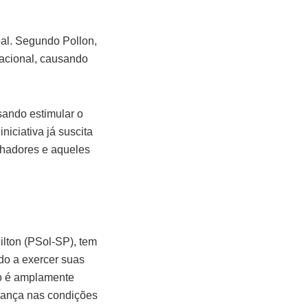
bal. Segundo Pollon,
nacional, causando
sando estimular o
iciativa já suscita
lhadores e aqueles
lton (PSol-SP), tem
do a exercer suas
to é amplamente
dança nas condições