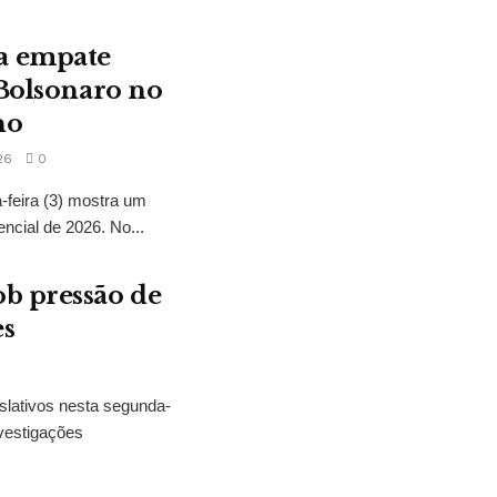
a empate
 Bolsonaro no
no
26
0
feira (3) mostra um
encial de 2026. No...
b pressão de
es
slativos nesta segunda-
vestigações