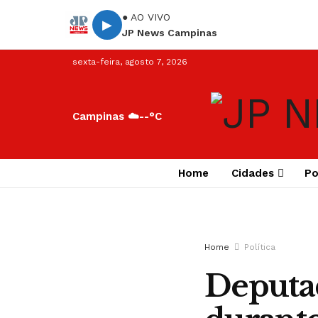
● AO VIVO
▶
JP News Campinas
sexta-feira, agosto 7, 2026
Campinas ☁️
--°C
Home
Cidades
Po
Home
Política
Deputad