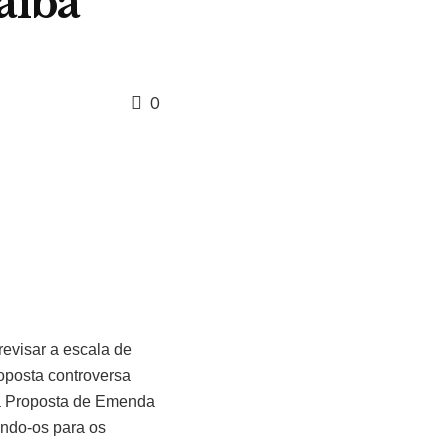
aiba
0
revisar a escala de
oposta controversa
uma Proposta de Emenda
rindo-os para os