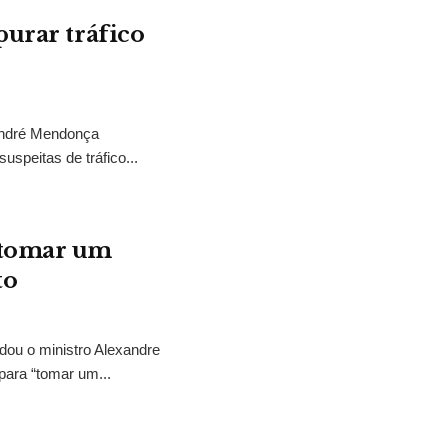
purar tráfico
 André Mendonça
uspeitas de tráfico...
“tomar um
to
idou o ministro Alexandre
para “tomar um...