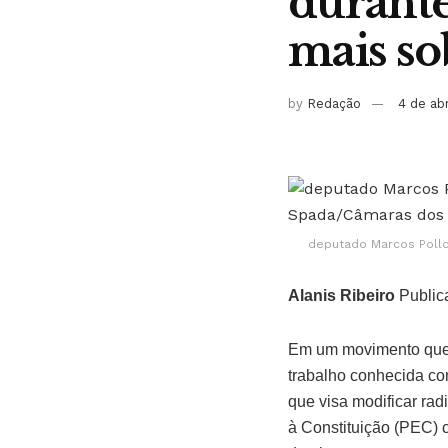
durante
mais so
by
Redação
4 de ab
deputado Marcos Poll
Alanis Ribeiro
Public
Em um movimento que d
trabalho conhecida co
que visa modificar ra
à Constituição (PEC) co