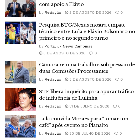
com apoio a Flávio
by
Redação
3 DE AGOSTO DE 2026
0
Pesquisa BTG/Nexus mostra empate
técnico entre Lula e Flávio Bolsonaro no
primeiro e no segundo turno
by
Portal JP News Campinas
3 DE AGOSTO DE 2026
0
Câmara retoma trabalhos sob pressão de
duas Comissões Processantes
by
Redação
3 DE AGOSTO DE 2026
0
STF libera inquérito para apurar tráfico
de influência de Lulinha
by
Redação
31 DE JULHO DE 2026
0
Lula convida Moraes para “tomar um
café” após evento no Planalto
by
Redação
30 DE JULHO DE 2026
0