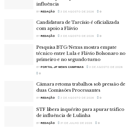
influência
BY
REDAÇÃO
3 DE AGOSTO DE 2026
0
Candidatura de Tarcísio é oficializada
com apoio a Flávio
BY
REDAÇÃO
3 DE AGOSTO DE 2026
0
Pesquisa BTG/Nexus mostra empate
técnico entre Lula e Flávio Bolsonaro no
primeiro e no segundo turno
BY
PORTAL JP NEWS CAMPINAS
3 DE AGOSTO DE 2026
0
Câmara retoma trabalhos sob pressão de
duas Comissões Processantes
BY
REDAÇÃO
3 DE AGOSTO DE 2026
0
STF libera inquérito para apurar tráfico
de influência de Lulinha
BY
REDAÇÃO
31 DE JULHO DE 2026
0