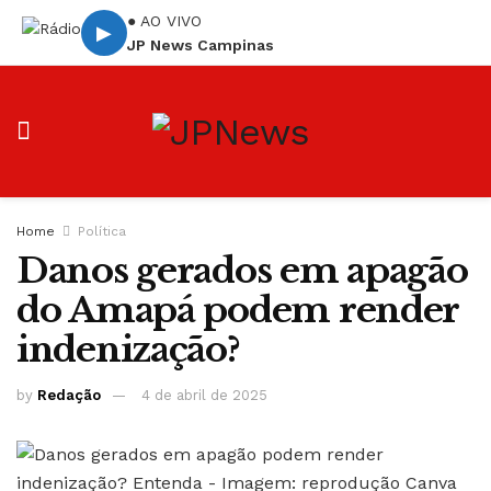
● AO VIVO
▶
JP News Campinas
Home
Política
Danos gerados em apagão
do Amapá podem render
indenização?
by
Redação
4 de abril de 2025