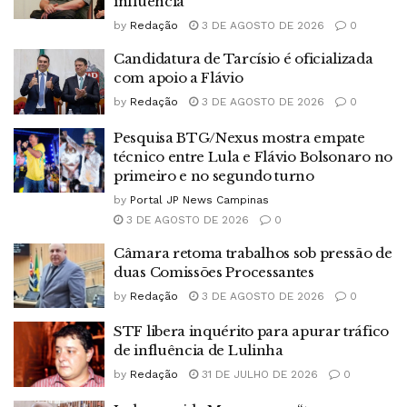
influência
by
Redação
3 DE AGOSTO DE 2026
0
Candidatura de Tarcísio é oficializada
com apoio a Flávio
by
Redação
3 DE AGOSTO DE 2026
0
Pesquisa BTG/Nexus mostra empate
técnico entre Lula e Flávio Bolsonaro no
primeiro e no segundo turno
by
Portal JP News Campinas
3 DE AGOSTO DE 2026
0
Câmara retoma trabalhos sob pressão de
duas Comissões Processantes
by
Redação
3 DE AGOSTO DE 2026
0
STF libera inquérito para apurar tráfico
de influência de Lulinha
by
Redação
31 DE JULHO DE 2026
0