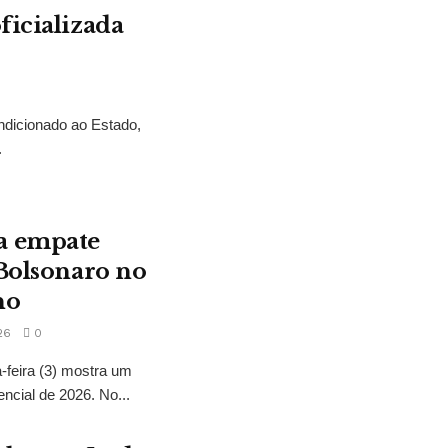
ficializada
ndicionado ao Estado,
.
a empate
 Bolsonaro no
no
26
0
feira (3) mostra um
encial de 2026. No...