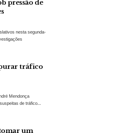
b pressão de
es
slativos nesta segunda-
vestigações
purar tráfico
 André Mendonça
uspeitas de tráfico...
“tomar um