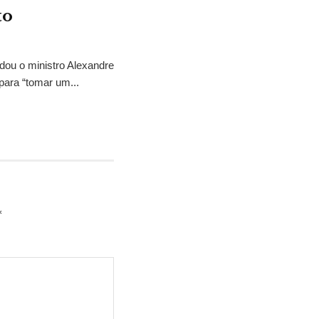
to
idou o ministro Alexandre
para “tomar um...
*