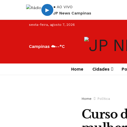
● AO VIVO
▶
JP News Campinas
sexta-feira, agosto 7, 2026
Campinas ☁️
--°C
Home
Cidades
Po
Home
Política
Curso d