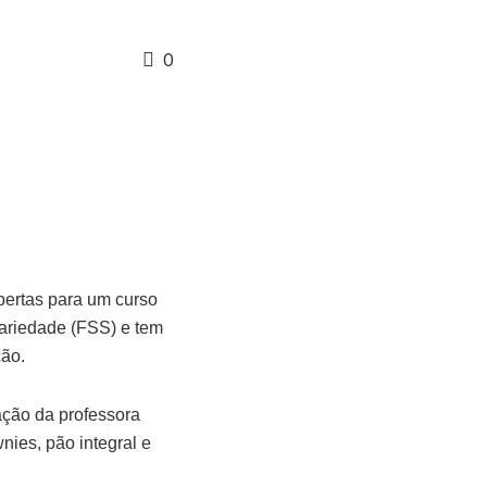
0
abertas para um curso
dariedade (FSS) e tem
ção.
pação da professora
nies, pão integral e