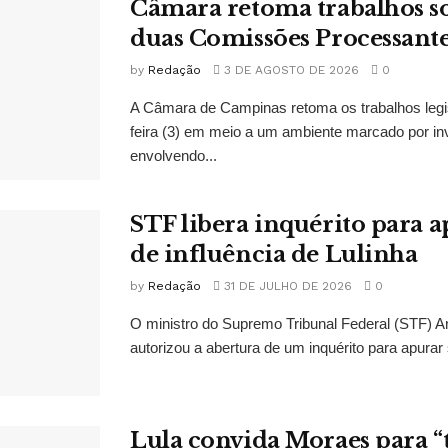
Câmara retoma trabalhos so
duas Comissões Processant
by
Redação
3 DE AGOSTO DE 2026
0
A Câmara de Campinas retoma os trabalhos legi
feira (3) em meio a um ambiente marcado por in
envolvendo...
STF libera inquérito para a
de influência de Lulinha
by
Redação
31 DE JULHO DE 2026
0
O ministro do Supremo Tribunal Federal (STF)
autorizou a abertura de um inquérito para apurar s
Lula convida Moraes para 