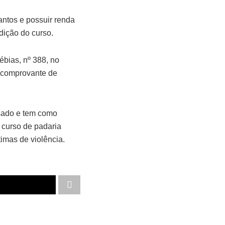
antos e possuir renda
dição do curso.
ébias, nº 388, no
e comprovante de
sado e tem como
o curso de padaria
imas de violência.