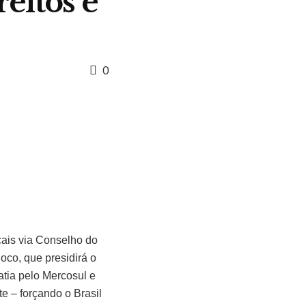
eitos e
0
icais via Conselho do
oco, que presidirá o
tia pelo Mercosul e
te – forçando o Brasil