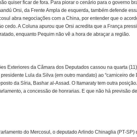
o quiser ficar de fora. Para piorar o cenário para o governo bra
amandú Orsi, da Frente Ampla de esquerda, também defende es
rcosul abra negociações com a China, por entender que o acor
tão cedo. A Coluna apurou que Orsi acredita que a França press
o tratado, enquanto Pequim não vê a hora de abraçar a região.
es Exteriores da Câmara dos Deputados cassou na quarta (11)
 presidente Lula da Silva (em outro mandato) ao “carniceiro d
posto da Síria, Bashar al-Assad. O Itamaraty tem outra posiçã
 Parlamento, a concessão de honrarias. E que não há previsão 
Parlamento do Mercosul, o deputado Arlindo Chinaglia (PT-SP) q