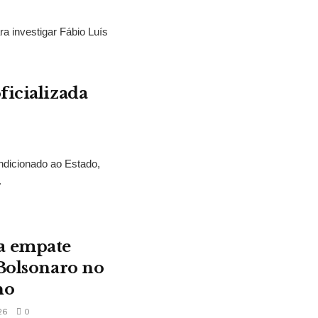
ra investigar Fábio Luís
ficializada
ndicionado ao Estado,
.
a empate
 Bolsonaro no
no
26
0