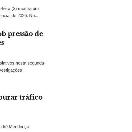
feira (3) mostra um
encial de 2026. No...
b pressão de
es
slativos nesta segunda-
vestigações
purar tráfico
 André Mendonça