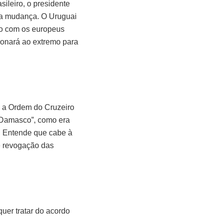
sileiro, o presidente
sa mudança. O Uruguai
do com os europeus
ionará ao extremo para
 a Ordem do Cruzeiro
e Damasco”, como era
o. Entende que cabe à
de revogação das
uer tratar do acordo