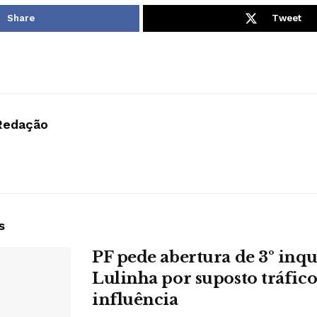
Share
Tweet
Redação
s
PF pede abertura de 3º inqu
Lulinha por suposto tráfico
influência