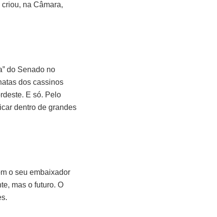
 criou, na Câmara,
ia” do Senado no
gnatas dos cassinos
rdeste. E só. Pelo
icar dentro de grandes
com o seu embaixador
te, mas o futuro. O
es.