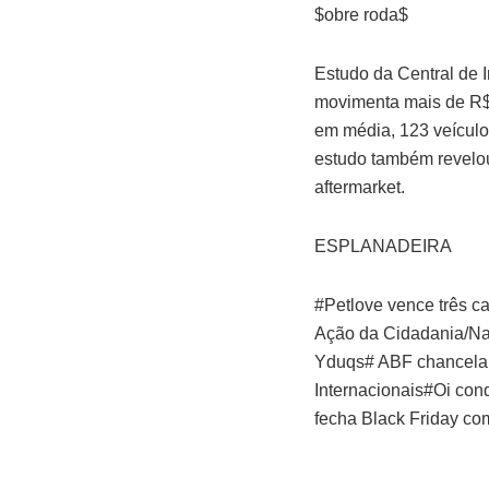
$obre roda$
Estudo da Central de I
movimenta mais de R$ 
em média, 123 veículo
estudo também revelou
aftermarket.
ESPLANADEIRA
#Petlove vence três c
Ação da Cidadania/Nat
Yduqs# ABF chancela 
Internacionais#Oi conq
fecha Black Friday co