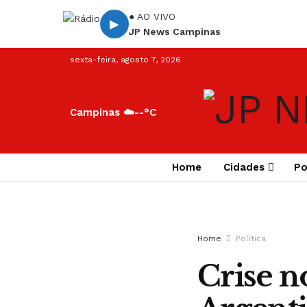
● AO VIVO
▶
JP News Campinas
sexta-feira, agosto 7, 2026
Campinas ☁️
--°C
Home
Cidades
Po
Home
Política
Crise n