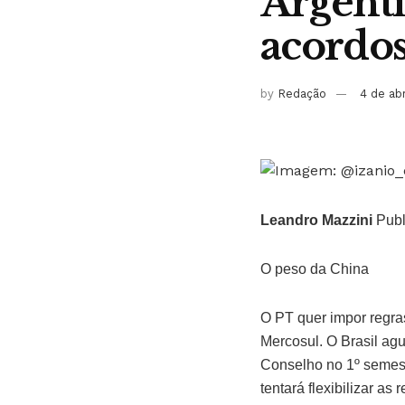
Argenti
acordo
by
Redação
4 de ab
Leandro Mazzini
Publ
O peso da China
O PT quer impor regras
Mercosul. O Brasil agu
Conselho no 1º semest
tentará flexibilizar a