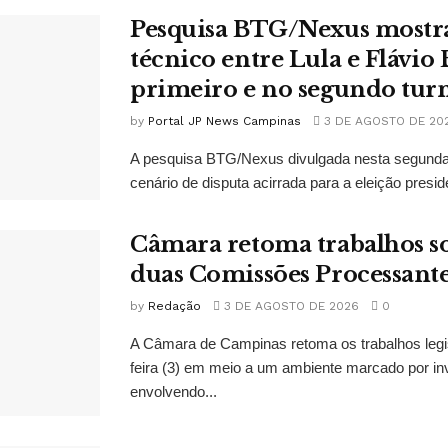
Pesquisa BTG/Nexus mostr
técnico entre Lula e Flávio
primeiro e no segundo tur
by
Portal JP News Campinas
3 DE AGOSTO DE 20
A pesquisa BTG/Nexus divulgada nesta segunda-
cenário de disputa acirrada para a eleição presid
Câmara retoma trabalhos so
duas Comissões Processant
by
Redação
3 DE AGOSTO DE 2026
0
A Câmara de Campinas retoma os trabalhos legi
feira (3) em meio a um ambiente marcado por in
envolvendo...