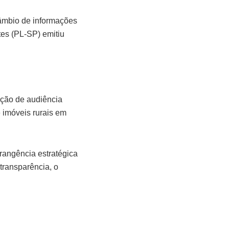
câmbio de informações
tes (PL-SP) emitiu
oção de audiência
 imóveis rurais em
rangência estratégica
transparência, o