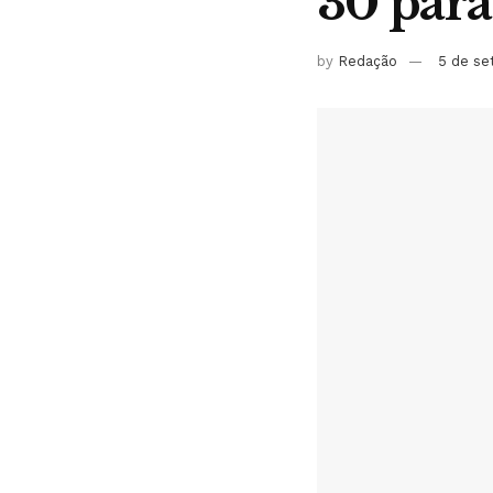
30 para
by
Redação
5 de s