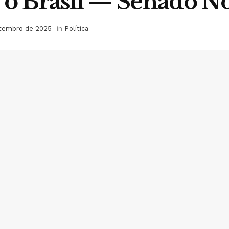
 o Brasil — Senado No
etembro de 2025
in
Política