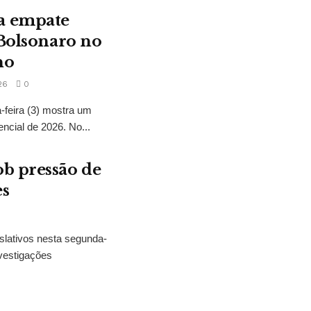
a empate
 Bolsonaro no
no
26
0
feira (3) mostra um
encial de 2026. No...
b pressão de
es
slativos nesta segunda-
vestigações