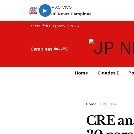
● AO VIVO
▶
JP News Campinas
sexta-feira, agosto 7, 2026
Campinas ☁️
--°C
Home
Cidades
Po
Home
Política
CRE ana