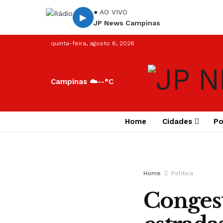
● AO VIVO
▶
JP News Campinas
quinta-feira, agosto 6, 2026
Campinas ☁️
--°C
Home
Cidades
Po
Home
Política
Conges