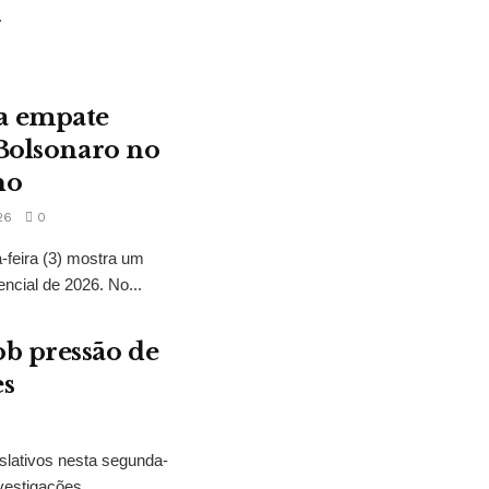
.
a empate
 Bolsonaro no
no
26
0
feira (3) mostra um
encial de 2026. No...
b pressão de
es
slativos nesta segunda-
vestigações