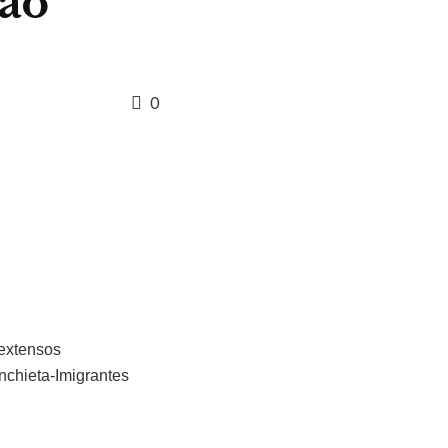
 ao
0
 extensos
nchieta-Imigrantes