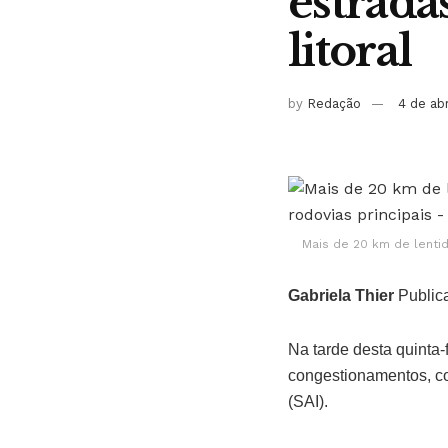
estrada
litoral
by
Redação
4 de ab
Mais de 20 km de lentid
Gabriela Thier
Public
Na tarde desta quinta-f
congestionamentos, co
(SAI).