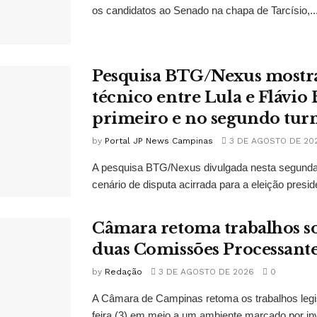
os candidatos ao Senado na chapa de Tarcísio,..
Pesquisa BTG/Nexus mostr
técnico entre Lula e Flávio
primeiro e no segundo tur
by
Portal JP News Campinas
3 DE AGOSTO DE 20
A pesquisa BTG/Nexus divulgada nesta segunda-
cenário de disputa acirrada para a eleição presid
Câmara retoma trabalhos so
duas Comissões Processant
by
Redação
3 DE AGOSTO DE 2026
0
A Câmara de Campinas retoma os trabalhos legi
feira (3) em meio a um ambiente marcado por in