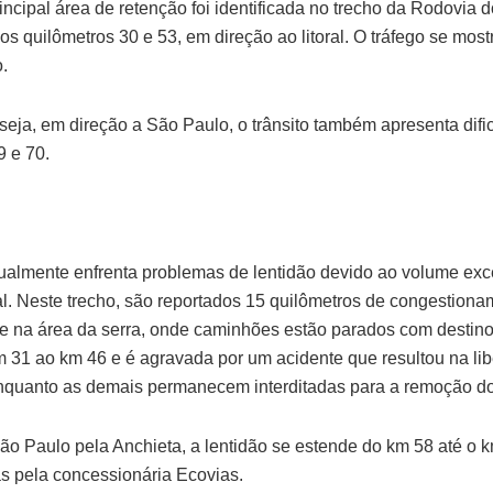
rincipal área de retenção foi identificada no trecho da Rodovia d
os quilômetros 30 e 53, em direção ao litoral. O tráfego se most
.
seja, em direção a São Paulo, o trânsito também apresenta difi
9 e 70.
ualmente enfrenta problemas de lentidão devido ao volume exc
al. Neste trecho, são reportados 15 quilômetros de congestiona
e na área da serra, onde caminhões estão parados com destino
m 31 ao km 46 e é agravada por um acidente que resultou na l
nquanto as demais permanecem interditadas para a remoção do
ão Paulo pela Anchieta, a lentidão se estende do km 58 até o 
s pela concessionária Ecovias.