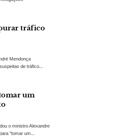
purar tráfico
 André Mendonça
uspeitas de tráfico...
“tomar um
to
idou o ministro Alexandre
para “tomar um...