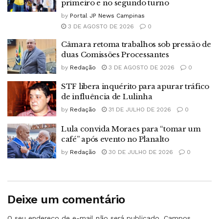
primeiro e no segundo turno
by
Portal JP News Campinas
3 DE AGOSTO DE 2026
0
Câmara retoma trabalhos sob pressão de
duas Comissões Processantes
by
Redação
3 DE AGOSTO DE 2026
0
STF libera inquérito para apurar tráfico
de influência de Lulinha
by
Redação
31 DE JULHO DE 2026
0
Lula convida Moraes para “tomar um
café” após evento no Planalto
by
Redação
30 DE JULHO DE 2026
0
Deixe um comentário
O seu endereço de e-mail não será publicado.
Campos