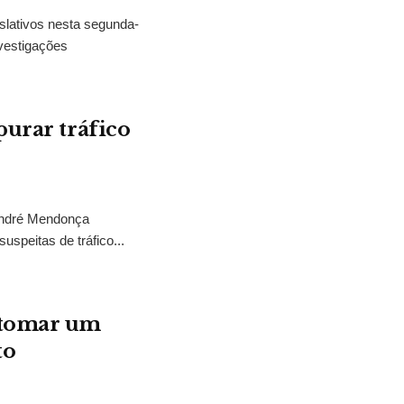
slativos nesta segunda-
vestigações
purar tráfico
 André Mendonça
uspeitas de tráfico...
“tomar um
to