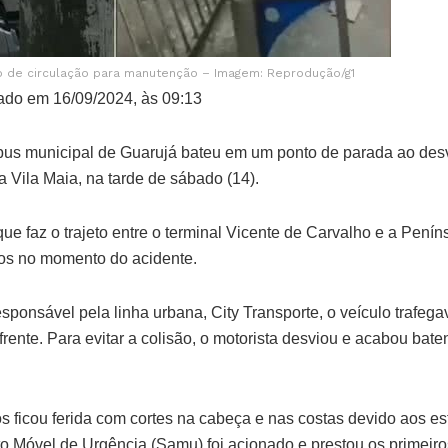
do de circulação para manutenção – Imagem: Reprodução/g1
ado em 16/09/2024, às 09:13
bus municipal de Guarujá bateu em um ponto de parada ao desv
 Vila Maia, na tarde de sábado (14).
que faz o trajeto entre o terminal Vicente de Carvalho e a Penín
os no momento do acidente.
ponsável pela linha urbana, City Transporte, o veículo trafeg
 frente. Para evitar a colisão, o motorista desviou e acabou bat
 ficou ferida com cortes na cabeça e nas costas devido aos est
o Móvel de Urgência (Samu) foi acionado e prestou os primeiro