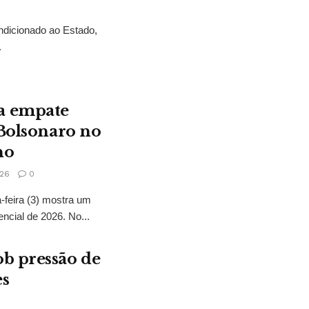
ndicionado ao Estado,
.
a empate
 Bolsonaro no
no
26
0
feira (3) mostra um
encial de 2026. No...
b pressão de
es