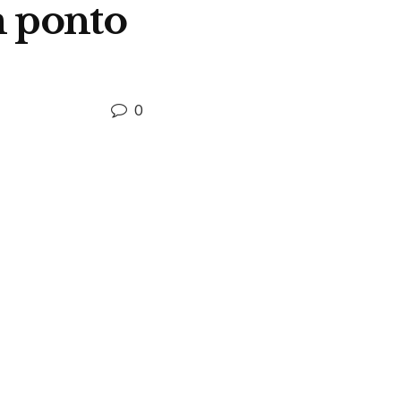
m ponto
0