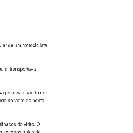
iar de um motociclista
sula, transportava
ava pela via quando um
endo no vidro do ponto
ilhaços do vidro. O
s socorros antes de