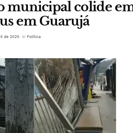
o municipal colide e
bus em Guarujá
ril de 2025
in
Política