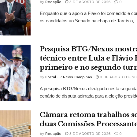
by
Redação
3 DE AGOSTO DE 2026
0
Enquanto que o apoio a Flávio foi comedido e co
os candidatos ao Senado na chapa de Tarcísio,..
Pesquisa BTG/Nexus mostr
técnico entre Lula e Flávio
primeiro e no segundo tur
by
Portal JP News Campinas
3 DE AGOSTO DE 20
A pesquisa BTG/Nexus divulgada nesta segunda-
cenário de disputa acirrada para a eleição presid
Câmara retoma trabalhos so
duas Comissões Processant
by
Redação
3 DE AGOSTO DE 2026
0