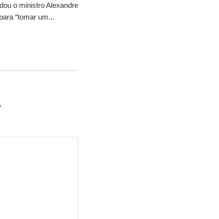
idou o ministro Alexandre
para “tomar um...
*