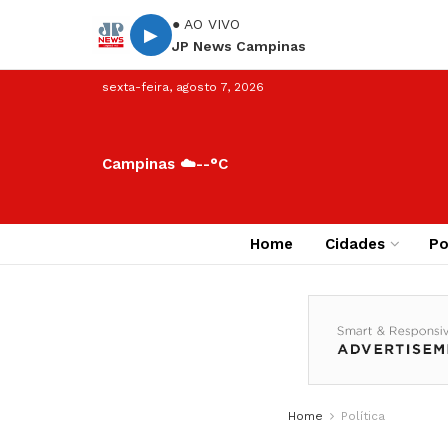
● AO VIVO
▶
JP News Campinas
sexta-feira, agosto 7, 2026
Campinas ☁️
--°C
Home
Cidades
Po
Home
Política