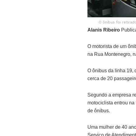
O ônibus foi retira
Alanis Ribeiro
Public
O motorista de um ôni
na Rua Montenegro, na
O ônibus da linha 19, 
cerca de 20 passageir
Segundo a empresa res
motociclista entrou na
de ônibus.
Uma mulher de 40 anos
Serviço de Atendiment