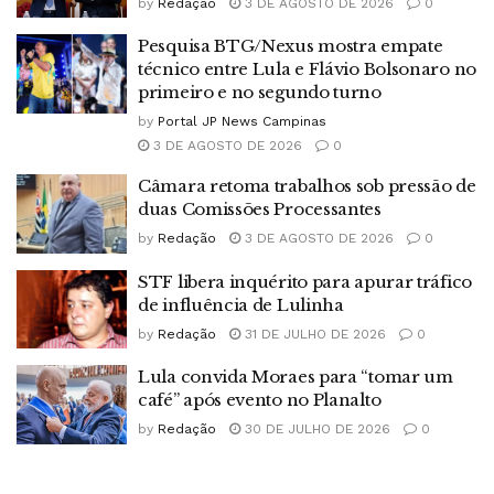
by
Redação
3 DE AGOSTO DE 2026
0
Pesquisa BTG/Nexus mostra empate
técnico entre Lula e Flávio Bolsonaro no
primeiro e no segundo turno
by
Portal JP News Campinas
3 DE AGOSTO DE 2026
0
Câmara retoma trabalhos sob pressão de
duas Comissões Processantes
by
Redação
3 DE AGOSTO DE 2026
0
STF libera inquérito para apurar tráfico
de influência de Lulinha
by
Redação
31 DE JULHO DE 2026
0
Lula convida Moraes para “tomar um
café” após evento no Planalto
by
Redação
30 DE JULHO DE 2026
0