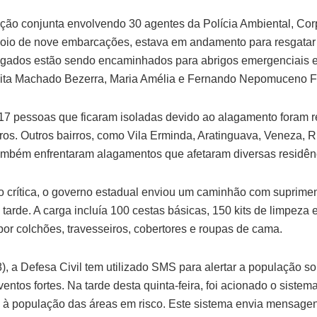
ção conjunta envolvendo 30 agentes da Polícia Ambiental, Co
apoio de nove embarcações, estava em andamento para resgata
igados estão sendo encaminhados para abrigos emergenciais e
elita Machado Bezerra, Maria Amélia e Fernando Nepomuceno F
17 pessoas que ficaram isoladas devido ao alagamento foram 
os. Outros bairros, como Vila Erminda, Aratinguava, Veneza, R
, também enfrentaram alagamentos que afetaram diversas residê
o crítica, o governo estadual enviou um caminhão com supriment
 tarde. A carga incluía 100 cestas básicas, 150 kits de limpeza e
por colchões, travesseiros, cobertores e roupas de cama.
8), a Defesa Civil tem utilizado SMS para alertar a população s
ventos fortes. Na tarde desta quinta-feira, foi acionado o siste
os à população das áreas em risco. Este sistema envia mensage