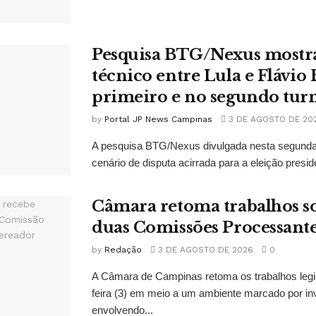
Pesquisa BTG/Nexus mostr
técnico entre Lula e Flávio
primeiro e no segundo tur
by
Portal JP News Campinas
3 DE AGOSTO DE 20
A pesquisa BTG/Nexus divulgada nesta segunda-
cenário de disputa acirrada para a eleição presid
Câmara retoma trabalhos so
duas Comissões Processant
by
Redação
3 DE AGOSTO DE 2026
0
A Câmara de Campinas retoma os trabalhos legi
feira (3) em meio a um ambiente marcado por in
envolvendo...