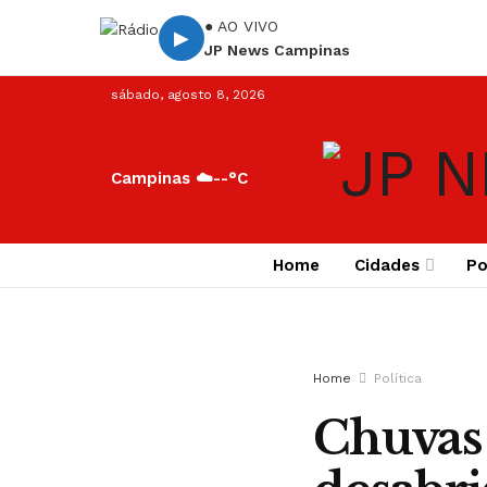
● AO VIVO
▶
JP News Campinas
sábado, agosto 8, 2026
Campinas ☁️
--°C
Home
Cidades
Po
Home
Política
Chuvas