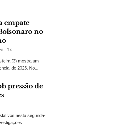
a empate
 Bolsonaro no
no
26
0
feira (3) mostra um
encial de 2026. No...
b pressão de
es
slativos nesta segunda-
vestigações