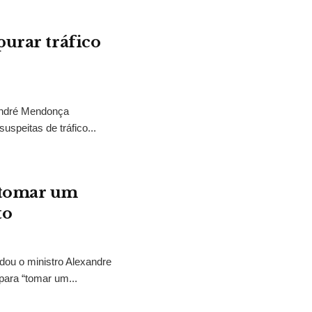
purar tráfico
 André Mendonça
uspeitas de tráfico...
“tomar um
to
idou o ministro Alexandre
para “tomar um...