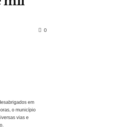
 mil
0
e desabrigados em
oras, o município
iversas vias e
ão.