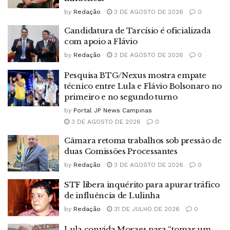
by
Redação
3 DE AGOSTO DE 2026
0
Candidatura de Tarcísio é oficializada
com apoio a Flávio
by
Redação
3 DE AGOSTO DE 2026
0
Pesquisa BTG/Nexus mostra empate
técnico entre Lula e Flávio Bolsonaro no
primeiro e no segundo turno
by
Portal JP News Campinas
3 DE AGOSTO DE 2026
0
Câmara retoma trabalhos sob pressão de
duas Comissões Processantes
by
Redação
3 DE AGOSTO DE 2026
0
STF libera inquérito para apurar tráfico
de influência de Lulinha
by
Redação
31 DE JULHO DE 2026
0
Lula convida Moraes para “tomar um