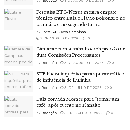
by
Redação
3 DE AGOSTO DE 2026
0
Pesquisa BTG/Nexus mostra empate
técnico entre Lula e Flávio Bolsonaro no
primeiro e no segundo turno
by
Portal JP News Campinas
3 DE AGOSTO DE 2026
0
Câmara retoma trabalhos sob pressão de
duas Comissões Processantes
by
Redação
3 DE AGOSTO DE 2026
0
STF libera inquérito para apurar tráfico
de influência de Lulinha
by
Redação
31 DE JULHO DE 2026
0
Lula convida Moraes para “tomar um
café” após evento no Planalto
by
Redação
30 DE JULHO DE 2026
0