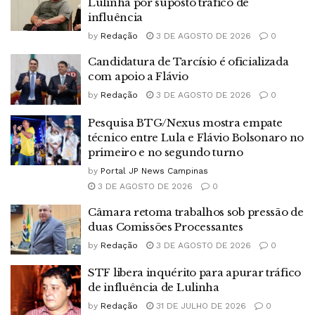
Lulinha por suposto tráfico de
influência
by
Redação
3 DE AGOSTO DE 2026
0
Candidatura de Tarcísio é oficializada
com apoio a Flávio
by
Redação
3 DE AGOSTO DE 2026
0
Pesquisa BTG/Nexus mostra empate
técnico entre Lula e Flávio Bolsonaro no
primeiro e no segundo turno
by
Portal JP News Campinas
3 DE AGOSTO DE 2026
0
Câmara retoma trabalhos sob pressão de
duas Comissões Processantes
by
Redação
3 DE AGOSTO DE 2026
0
STF libera inquérito para apurar tráfico
de influência de Lulinha
by
Redação
31 DE JULHO DE 2026
0