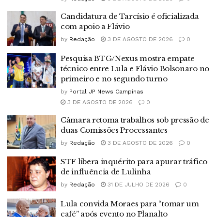
Candidatura de Tarcísio é oficializada
com apoio a Flávio
by
Redação
3 DE AGOSTO DE 2026
0
Pesquisa BTG/Nexus mostra empate
técnico entre Lula e Flávio Bolsonaro no
primeiro e no segundo turno
by
Portal JP News Campinas
3 DE AGOSTO DE 2026
0
Câmara retoma trabalhos sob pressão de
duas Comissões Processantes
by
Redação
3 DE AGOSTO DE 2026
0
STF libera inquérito para apurar tráfico
de influência de Lulinha
by
Redação
31 DE JULHO DE 2026
0
Lula convida Moraes para “tomar um
café” após evento no Planalto