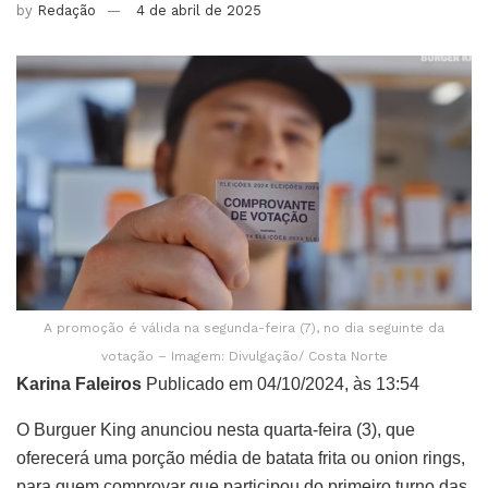
by
Redação
4 de abril de 2025
A promoção é válida na segunda-feira (7), no dia seguinte da
votação – Imagem: Divulgação/ Costa Norte
Karina Faleiros
Publicado em 04/10/2024, às 13:54
O Burguer King anunciou nesta quarta-feira (3), que
oferecerá uma porção média de batata frita ou onion rings,
para quem comprovar que participou do primeiro turno das