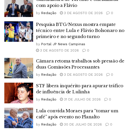
com apoio a Flávio
by
Redação
3 DE AGOSTO DE 2026
0
Pesquisa BTG/Nexus mostra empate
técnico entre Lula e Flávio Bolsonaro no
primeiro e no segundo turno
by
Portal JP News Campinas
3 DE AGOSTO DE 2026
0
Câmara retoma trabalhos sob pressão de
duas Comissões Processantes
by
Redação
3 DE AGOSTO DE 2026
0
STF libera inquérito para apurar tráfico
de influência de Lulinha
by
Redação
31 DE JULHO DE 2026
0
Lula convida Moraes para “tomar um
café” após evento no Planalto
by
Redação
30 DE JULHO DE 2026
0