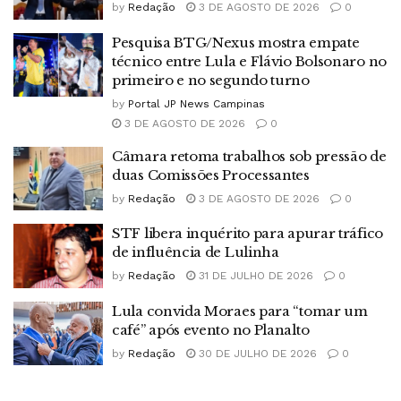
by
Redação
3 DE AGOSTO DE 2026
0
Pesquisa BTG/Nexus mostra empate
técnico entre Lula e Flávio Bolsonaro no
primeiro e no segundo turno
by
Portal JP News Campinas
3 DE AGOSTO DE 2026
0
Câmara retoma trabalhos sob pressão de
duas Comissões Processantes
by
Redação
3 DE AGOSTO DE 2026
0
STF libera inquérito para apurar tráfico
de influência de Lulinha
by
Redação
31 DE JULHO DE 2026
0
Lula convida Moraes para “tomar um
café” após evento no Planalto
by
Redação
30 DE JULHO DE 2026
0