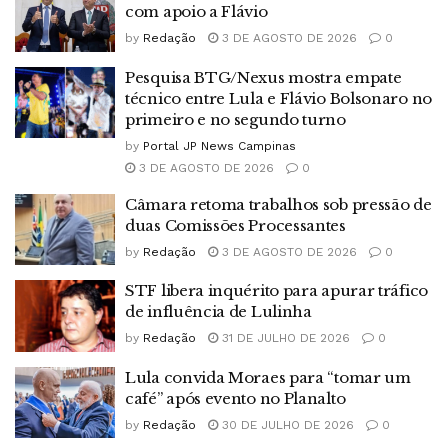
com apoio a Flávio
by
Redação
3 DE AGOSTO DE 2026
0
Pesquisa BTG/Nexus mostra empate
técnico entre Lula e Flávio Bolsonaro no
primeiro e no segundo turno
by
Portal JP News Campinas
3 DE AGOSTO DE 2026
0
Câmara retoma trabalhos sob pressão de
duas Comissões Processantes
by
Redação
3 DE AGOSTO DE 2026
0
STF libera inquérito para apurar tráfico
de influência de Lulinha
by
Redação
31 DE JULHO DE 2026
0
Lula convida Moraes para “tomar um
café” após evento no Planalto
by
Redação
30 DE JULHO DE 2026
0