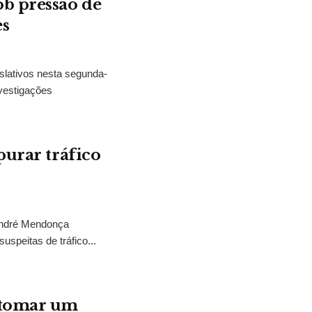
b pressão de
es
slativos nesta segunda-
vestigações
purar tráfico
 André Mendonça
uspeitas de tráfico...
“tomar um