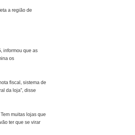
eta a região de
5, informou que as
mina os
ota fiscal, sistema de
l da loja”, disse
Tem muitas lojas que
ão ter que se virar