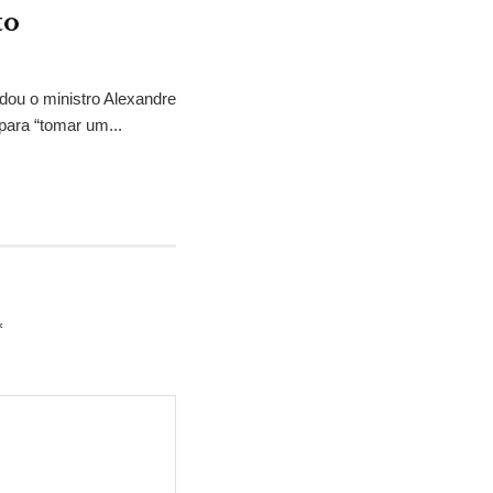
to
idou o ministro Alexandre
para “tomar um...
*