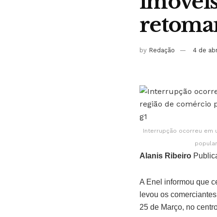
imóveis
retomam
by
Redação
4 de ab
Interrupção ocorreu em 
popular
Alanis Ribeiro
Public
A Enel informou que c
levou os comerciantes 
25 de Março, no centro