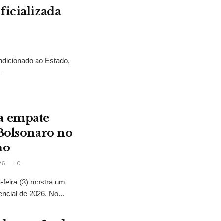
ficializada
ndicionado ao Estado,
.
a empate
 Bolsonaro no
no
26
0
feira (3) mostra um
encial de 2026. No...