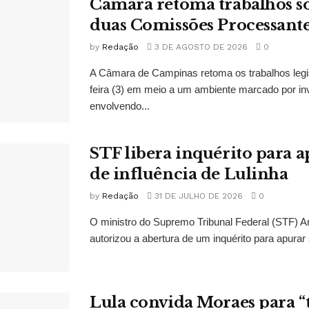
Câmara retoma trabalhos so
duas Comissões Processant
by
Redação
3 DE AGOSTO DE 2026
0
A Câmara de Campinas retoma os trabalhos legi
feira (3) em meio a um ambiente marcado por in
envolvendo...
STF libera inquérito para a
de influência de Lulinha
by
Redação
31 DE JULHO DE 2026
0
O ministro do Supremo Tribunal Federal (STF)
autorizou a abertura de um inquérito para apurar s
Lula convida Moraes para 