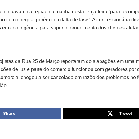
ntinuavam na região na manhã desta terça-feira “para recompo
tão com energia, porém com falta de fase”. A concessionária dis
em contingência para suprir o fornecimento dos clientes afeta
lojistas da Rua 25 de Março reportaram dois apagões em uma
ações de luz e parte do comércio funcionou com geradores por di
 comercial chegou a ser cancelada em razão dos problemas no 
ião.
Share
Tweet