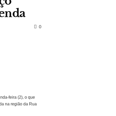
rço
tenda
0
da-feira (2), o que
ida na região da Rua