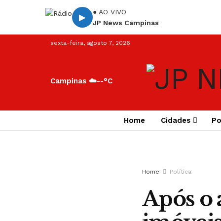
● AO VIVO
▶
JP News Campinas
sexta-feira, agosto 7, 2026
Campinas ☁️
--°C
Home
Cidades
Po
Home
Política
Após o 