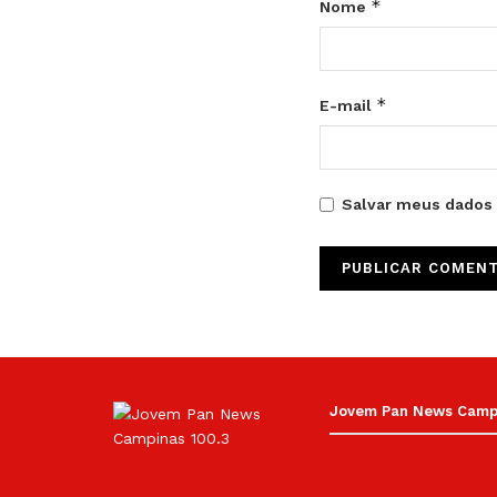
*
Nome
*
E-mail
Salvar meus dados 
Jovem Pan News Campin