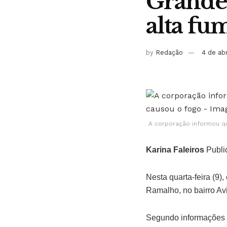
Grande
alta fu
by
Redação
4 de ab
A corporação informou qu
Karina Faleiros
Publi
Nesta quarta-feira (9
Ramalho, no bairro Avi
Segundo informações d