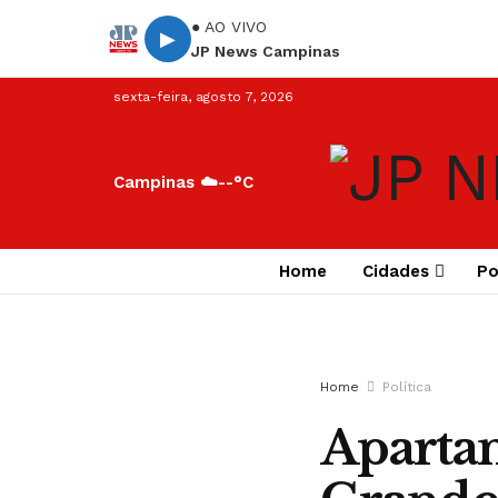
● AO VIVO
▶
JP News Campinas
sexta-feira, agosto 7, 2026
Campinas ☁️
--°C
Home
Cidades
Po
Home
Política
Apartam