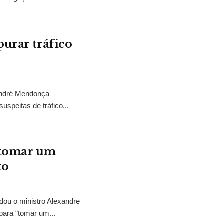
purar tráfico
 André Mendonça
uspeitas de tráfico...
“tomar um
to
idou o ministro Alexandre
para “tomar um...