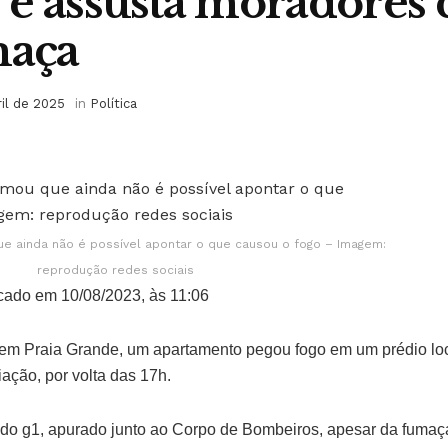
 e assusta moradores
maça
ril de 2025
in
Política
e ainda não é possível apontar o que causou o fogo – Imagem:
reprodução redes sociais
cado em 10/08/2023, às 11:06
), em Praia Grande, um apartamento pegou fogo em um prédio l
ação, por volta das 17h.
o g1, apurado junto ao Corpo de Bombeiros, apesar da fumaça