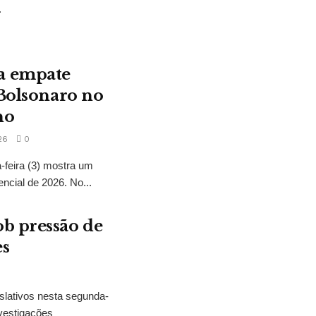
.
a empate
 Bolsonaro no
no
26
0
feira (3) mostra um
encial de 2026. No...
b pressão de
es
slativos nesta segunda-
vestigações