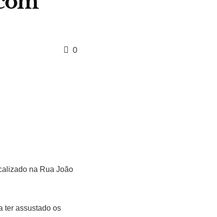
 com
0
ocalizado na Rua João
 ter assustado os