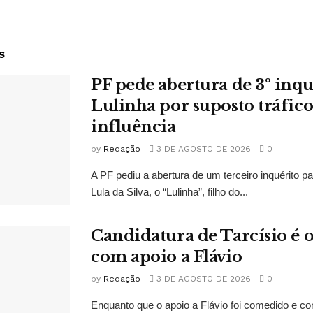
s
PF pede abertura de 3º inqu
Lulinha por suposto tráfico
influência
by
Redação
3 DE AGOSTO DE 2026
0
A PF pediu a abertura de um terceiro inquérito pa
Lula da Silva, o “Lulinha”, filho do...
Candidatura de Tarcísio é o
com apoio a Flávio
by
Redação
3 DE AGOSTO DE 2026
0
Enquanto que o apoio a Flávio foi comedido e co