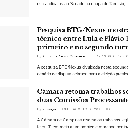
os candidatos ao Senado na chapa de Tarcísio,..
Pesquisa BTG/Nexus mostr
técnico entre Lula e Flávio
primeiro e no segundo tur
by
Portal JP News Campinas
3 DE AGOSTO DE 20
A pesquisa BTG/Nexus divulgada nesta segunda-
cenário de disputa acirrada para a eleição presid
Câmara retoma trabalhos so
duas Comissões Processant
by
Redação
3 DE AGOSTO DE 2026
0
A Câmara de Campinas retoma os trabalhos legi
feira (3) em meio a um ambiente marcado por in