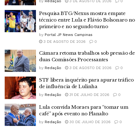
by
Redação
3 DE AGOSTO DE 2026
0
Pesquisa BTG/Nexus mostra empate
técnico entre Lula e Flávio Bolsonaro no
primeiro e no segundo turno
by
Portal JP News Campinas
3 DE AGOSTO DE 2026
0
Câmara retoma trabalhos sob pressão de
duas Comissões Processantes
by
Redação
3 DE AGOSTO DE 2026
0
STF libera inquérito para apurar tráfico
de influência de Lulinha
by
Redação
31 DE JULHO DE 2026
0
Lula convida Moraes para “tomar um
café” após evento no Planalto
by
Redação
30 DE JULHO DE 2026
0