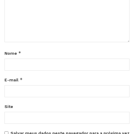
*
Nome
*
E-mail
Site
Salvar meus dados neste navegador para a próxima vez