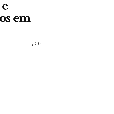
 e
tos em
0