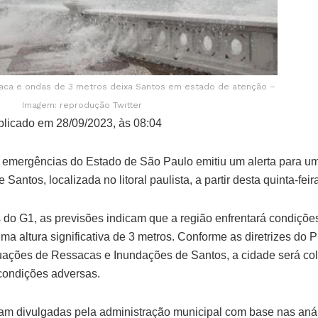
saca e ondas de 3 metros deixa Santos em estado de atenção –
Imagem: reprodução Twitter
licado em 28/09/2023, às 08:04
 emergências do Estado de São Paulo emitiu um alerta para u
 Santos, localizada no litoral paulista, a partir desta quinta-feira
do G1, as previsões indicam que a região enfrentará condições
a altura significativa de 3 metros. Conforme as diretrizes do 
uações de Ressacas e Inundações de Santos, a cidade será co
 condições adversas.
am divulgadas pela administração municipal com base nas aná