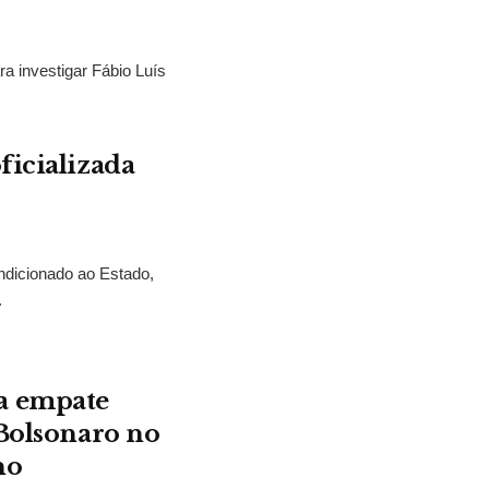
ra investigar Fábio Luís
ficializada
ndicionado ao Estado,
.
a empate
 Bolsonaro no
no