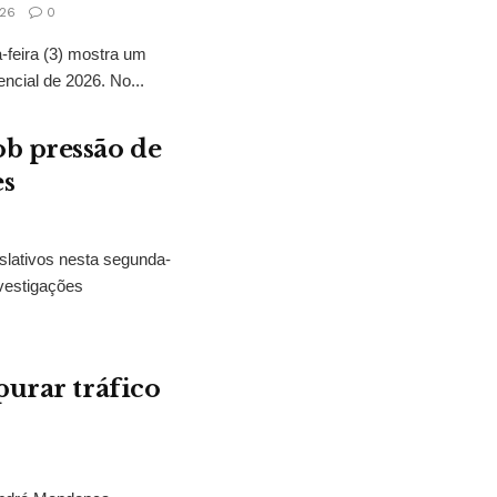
26
0
feira (3) mostra um
encial de 2026. No...
b pressão de
es
slativos nesta segunda-
vestigações
purar tráfico