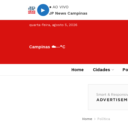
● AO VIVO
▶
JP News Campinas
quarta-feira, agosto 5, 2026
Campinas ☁️
--°C
Home
Cidades
Po
Home
Política