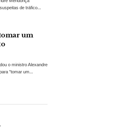
 André Mendonça
uspeitas de tráfico...
“tomar um
to
idou o ministro Alexandre
para “tomar um...
*