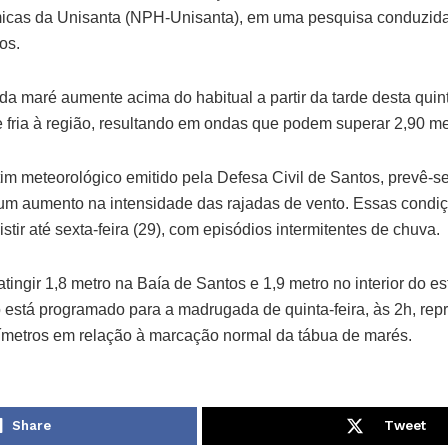
icas da Unisanta (NPH-Unisanta), em uma pesquisa conduzid
os.
da maré aumente acima do habitual a partir da tarde desta quint
 fria à região, resultando em ondas que podem superar 2,90 me
im meteorológico emitido pela Defesa Civil de Santos, prevê-se
m aumento na intensidade das rajadas de vento. Essas condiç
stir até sexta-feira (29), com episódios intermitentes de chuva.
tingir 1,8 metro na Baía de Santos e 1,9 metro no interior do e
está programado para a madrugada de quinta-feira, às 2h, re
ímetros em relação à marcação normal da tábua de marés.
Share
Tweet