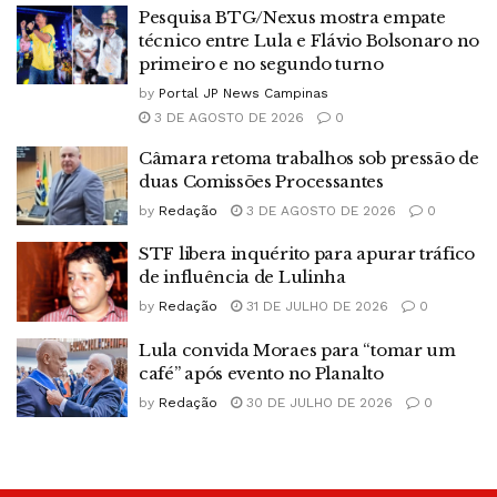
Pesquisa BTG/Nexus mostra empate
técnico entre Lula e Flávio Bolsonaro no
primeiro e no segundo turno
by
Portal JP News Campinas
3 DE AGOSTO DE 2026
0
Câmara retoma trabalhos sob pressão de
duas Comissões Processantes
by
Redação
3 DE AGOSTO DE 2026
0
STF libera inquérito para apurar tráfico
de influência de Lulinha
by
Redação
31 DE JULHO DE 2026
0
Lula convida Moraes para “tomar um
café” após evento no Planalto
by
Redação
30 DE JULHO DE 2026
0