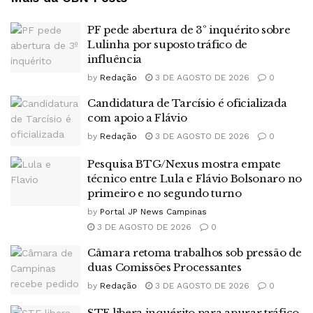
PF pede abertura de 3º inquérito sobre
Lulinha por suposto tráfico de
influência
by
Redação
3 DE AGOSTO DE 2026
0
Candidatura de Tarcísio é oficializada
com apoio a Flávio
by
Redação
3 DE AGOSTO DE 2026
0
Pesquisa BTG/Nexus mostra empate
técnico entre Lula e Flávio Bolsonaro no
primeiro e no segundo turno
by
Portal JP News Campinas
3 DE AGOSTO DE 2026
0
Câmara retoma trabalhos sob pressão de
duas Comissões Processantes
by
Redação
3 DE AGOSTO DE 2026
0
STF libera inquérito para apurar tráfico