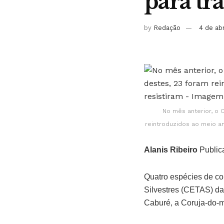
para tr
by
Redação
4 de ab
No mês anterior, o 
reintroduzidos ao meio a
Alanis Ribeiro
Public
Quatro espécies de co
Silvestres (CETAS) da
Caburé, a Coruja-do-m