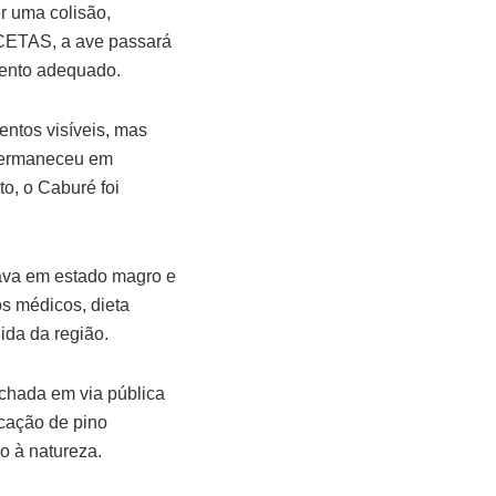
r uma colisão,
 CETAS, a ave passará
mento adequado.
entos visíveis, mas
 permaneceu em
o, o Caburé foi
tava em estado magro e
s médicos, dieta
ida da região.
achada em via pública
ocação de pino
o à natureza.