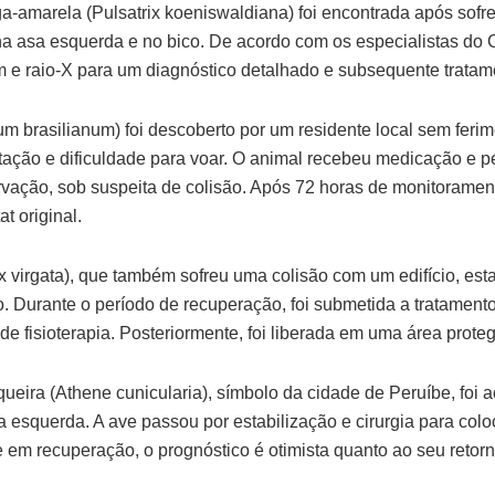
a-amarela (Pulsatrix koeniswaldiana) foi encontrada após sofre
a asa esquerda e no bico. De acordo com os especialistas do
 e raio-X para um diagnóstico detalhado e subsequente trata
m brasilianum) foi descoberto por um residente local sem ferim
tação e dificuldade para voar. O animal recebeu medicação e
vação, sob suspeita de colisão. Após 72 horas de monitorament
t original.
ix virgata), que também sofreu uma colisão com um edifício, es
. Durante o período de recuperação, foi submetida a tratamento
de fisioterapia. Posteriormente, foi liberada em uma área proteg
queira (Athene cunicularia), símbolo da cidade de Peruíbe, foi 
 esquerda. A ave passou por estabilização e cirurgia para col
 em recuperação, o prognóstico é otimista quanto ao seu retorn