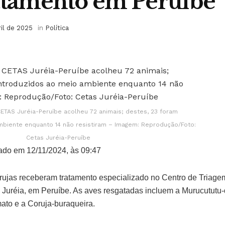
atamento em Peruíbe
ril de 2025
in
Política
CETAS Juréia-Peruíbe acolheu 72 animais; destes, 23 foram
mbiente enquanto 14 não resistiram – Imagem: Reprodução/Foto:
Cetas Juréia-Peruíbe
ado em 12/11/2024, às 09:47
rujas receberam tratamento especializado no Centro de Triage
 Juréia, em Peruíbe. As aves resgatadas incluem a Murucututu-
ato e a Coruja-buraqueira.