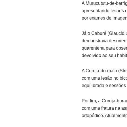
A Murucututu-de-barrig
apresentando lesões n
por exames de imagem
Já o Caburé (Glaucidiu
demonstrava desorien
quarentena para obser
devolvido ao seu habita
A Coruja-do-mato (Str
com uma lesão no bico
equilibrada e sessões 
Por fim, a Coruja-bura
com uma fratura na asa
ortopédico. Atualmente