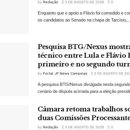
by
Redação
3 DE AGOSTO DE 2026
0
Enquanto que o apoio a Flávio foi comedido e co
os candidatos ao Senado na chapa de Tarcísio,..
Pesquisa BTG/Nexus mostr
técnico entre Lula e Flávio
primeiro e no segundo tur
by
Portal JP News Campinas
3 DE AGOSTO DE 20
A pesquisa BTG/Nexus divulgada nesta segunda-
cenário de disputa acirrada para a eleição presid
Câmara retoma trabalhos so
duas Comissões Processant
by
Redação
3 DE AGOSTO DE 2026
0