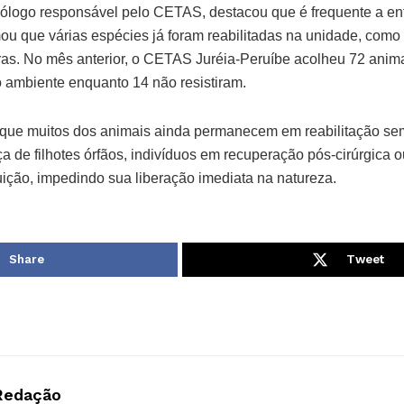
ólogo responsável pelo CETAS, destacou que é frequente a ent
mou que várias espécies já foram reabilitadas na unidade, como
ras. No mês anterior, o CETAS Juréia-Peruíbe acolheu 72 anima
o ambiente enquanto 14 não resistiram.
ue muitos dos animais ainda permanecem em reabilitação sem 
a de filhotes órfãos, indivíduos em recuperação pós-cirúrgica 
buição, impedindo sua liberação imediata na natureza.
Share
Tweet
Redação