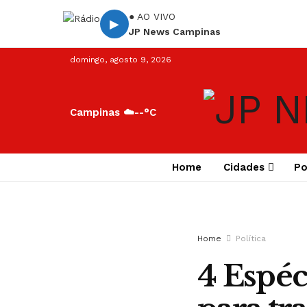
● AO VIVO
▶
JP News Campinas
domingo, agosto 9, 2026
Campinas ☁️
--°C
Home
Cidades
Po
Home
Política
4 Espéc