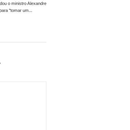
idou o ministro Alexandre
para “tomar um...
*