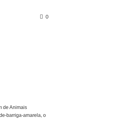
0
m de Animais
de-barriga-amarela, o