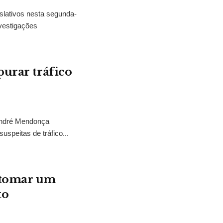
slativos nesta segunda-
vestigações
purar tráfico
 André Mendonça
uspeitas de tráfico...
“tomar um
to