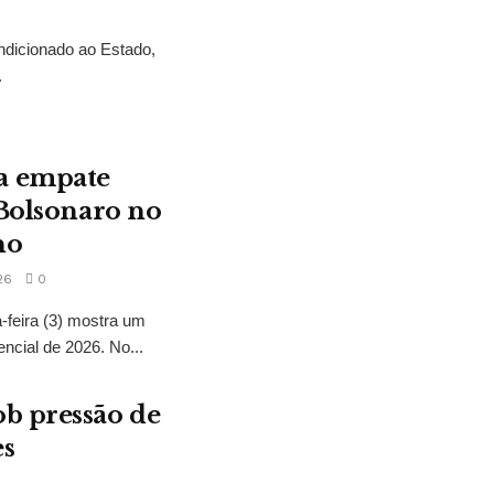
ndicionado ao Estado,
.
a empate
 Bolsonaro no
no
26
0
feira (3) mostra um
encial de 2026. No...
b pressão de
es