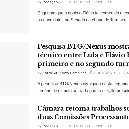
by
Redação
3 DE AGOSTO DE 2026
0
Enquanto que o apoio a Flávio foi comedido e co
os candidatos ao Senado na chapa de Tarcísio,..
Pesquisa BTG/Nexus mostr
técnico entre Lula e Flávio
primeiro e no segundo tur
by
Portal JP News Campinas
3 DE AGOSTO DE 20
A pesquisa BTG/Nexus divulgada nesta segunda-
cenário de disputa acirrada para a eleição presid
Câmara retoma trabalhos so
duas Comissões Processant
by
Redação
3 DE AGOSTO DE 2026
0