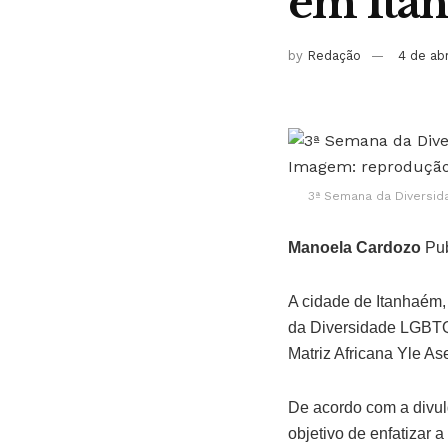
em Itan
by
Redação
4 de ab
3ª Semana da Diversid
Manoela Cardozo
Pub
A cidade de Itanhaém, 
da Diversidade LGBTQ
Matriz Africana Yle 
De acordo com a divul
objetivo de enfatizar