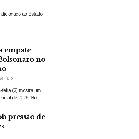
ndicionado ao Estado,
.
a empate
 Bolsonaro no
no
26
0
feira (3) mostra um
encial de 2026. No...
b pressão de
es