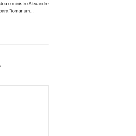
idou o ministro Alexandre
para “tomar um...
*