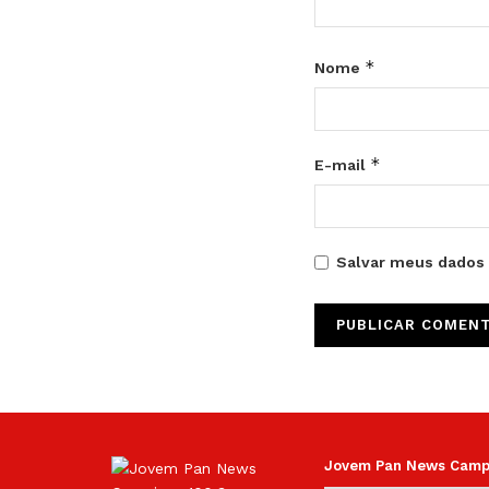
*
Nome
*
E-mail
Salvar meus dados 
Jovem Pan News Campin