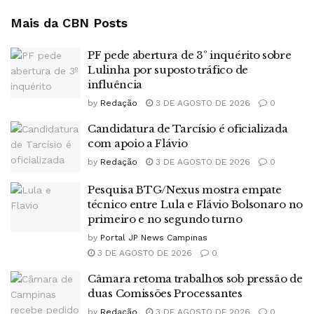
Mais da CBN
Posts
PF pede abertura de 3º inquérito sobre
Lulinha por suposto tráfico de
influência
by
Redação
3 DE AGOSTO DE 2026
0
Candidatura de Tarcísio é oficializada
com apoio a Flávio
by
Redação
3 DE AGOSTO DE 2026
0
Pesquisa BTG/Nexus mostra empate
técnico entre Lula e Flávio Bolsonaro no
primeiro e no segundo turno
by
Portal JP News Campinas
3 DE AGOSTO DE 2026
0
Câmara retoma trabalhos sob pressão de
duas Comissões Processantes
by
Redação
3 DE AGOSTO DE 2026
0