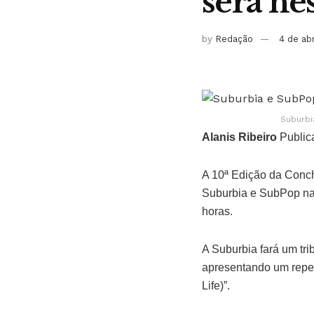
será nes
by
Redação
4 de ab
Suburbi
Alanis Ribeiro
Public
A 10ª Edição da Conch
Suburbia e SubPop na 
horas.
A Suburbia fará um tr
apresentando um repe
Life)”.