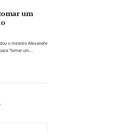
“tomar um
to
idou o ministro Alexandre
para “tomar um...
*