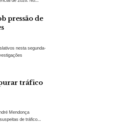
encial de 2026. No...
b pressão de
es
slativos nesta segunda-
vestigações
purar tráfico
 André Mendonça
uspeitas de tráfico...