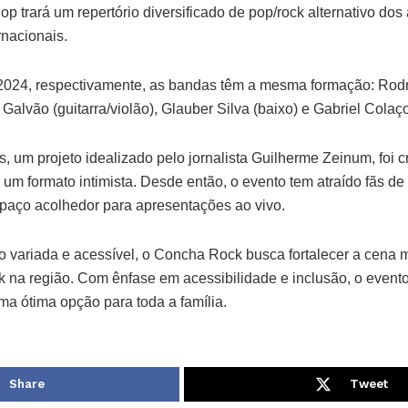
op trará um repertório diversificado de pop/rock alternativo do
rnacionais.
024, respectivamente, as bandas têm a mesma formação: Rodri
Galvão (guitarra/violão), Glauber Silva (baixo) e Gabriel Colaço
 um projeto idealizado pelo jornalista Guilherme Zeinum, foi 
em um formato intimista. Desde então, o evento tem atraído fãs d
paço acolhedor para apresentações ao vivo.
ariada e acessível, o Concha Rock busca fortalecer a cena mu
k na região. Com ênfase em acessibilidade e inclusão, o evento 
uma ótima opção para toda a família.
Share
Tweet