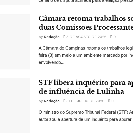
cenário de disputa acirrada para a eleição presid
Câmara retoma trabalhos so
duas Comissões Processant
by
Redação
3 DE AGOSTO DE 2026
0
A Câmara de Campinas retoma os trabalhos legi
feira (3) em meio a um ambiente marcado por in
envolvendo...
STF libera inquérito para a
de influência de Lulinha
by
Redação
31 DE JULHO DE 2026
0
O ministro do Supremo Tribunal Federal (STF)
autorizou a abertura de um inquérito para apurar s