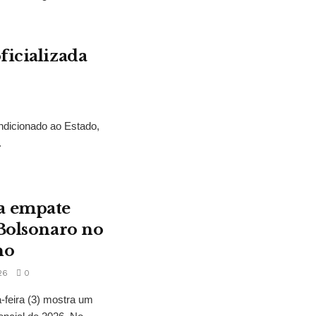
ficializada
ndicionado ao Estado,
.
a empate
 Bolsonaro no
no
26
0
feira (3) mostra um