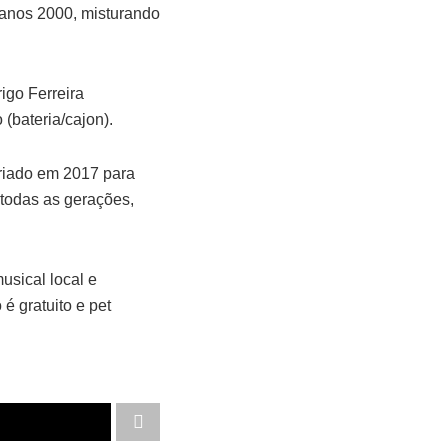
s anos 2000, misturando
go Ferreira
 (bateria/cajon).
criado em 2017 para
e todas as gerações,
sical local e
é gratuito e pet