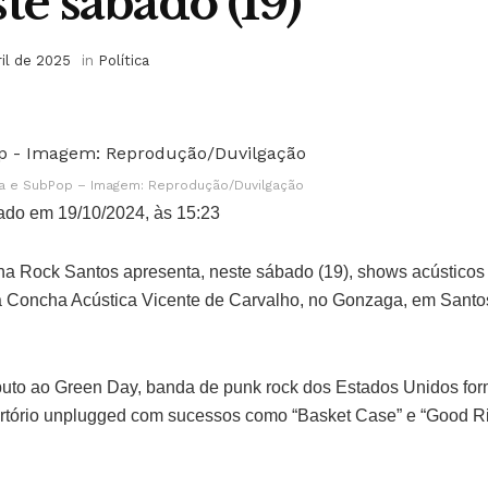
te sábado (19)
ril de 2025
in
Política
a e SubPop – Imagem: Reprodução/Duvilgação
ado em 19/10/2024, às 15:23
a Rock Santos apresenta, neste sábado (19), shows acústicos
Concha Acústica Vicente de Carvalho, no Gonzaga, em Santos,
ibuto ao Green Day, banda de punk rock dos Estados Unidos fo
rtório unplugged com sucessos como “Basket Case” e “Good R