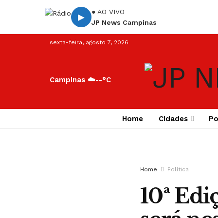
● AO VIVO
▶
JP News Campinas
sexta-feira, agosto 7, 2026
Campinas ☁️
--°C
Home
Cidades
Po
Home
Política
10ª Edi