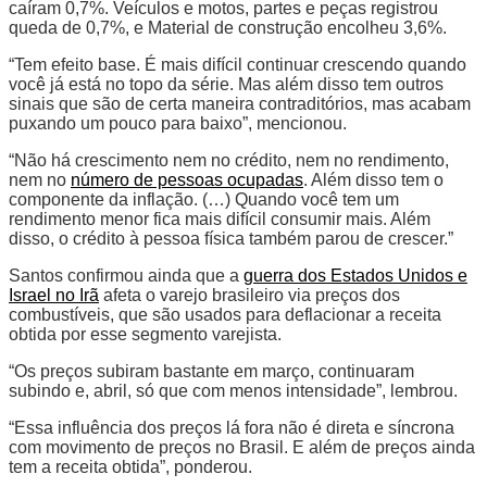
caíram 0,7%. Veículos e motos, partes e peças registrou
queda de 0,7%, e Material de construção encolheu 3,6%.
“Tem efeito base. É mais difícil continuar crescendo quando
você já está no topo da série. Mas além disso tem outros
sinais que são de certa maneira contraditórios, mas acabam
puxando um pouco para baixo”, mencionou.
“Não há crescimento nem no crédito, nem no rendimento,
nem no
número de pessoas ocupadas
. Além disso tem o
componente da inflação. (…) Quando você tem um
rendimento menor fica mais difícil consumir mais. Além
disso, o crédito à pessoa física também parou de crescer.”
Santos confirmou ainda que a
guerra dos Estados Unidos e
Israel no Irã
afeta o varejo brasileiro via preços dos
combustíveis, que são usados para deflacionar a receita
obtida por esse segmento varejista.
“Os preços subiram bastante em março, continuaram
subindo e, abril, só que com menos intensidade”, lembrou.
“Essa influência dos preços lá fora não é direta e síncrona
com movimento de preços no Brasil. E além de preços ainda
tem a receita obtida”, ponderou.