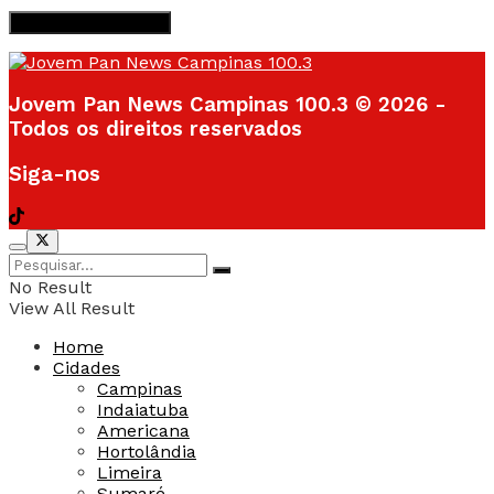
Jovem Pan News Campinas 100.3 © 2026 -
Todos os direitos reservados
Siga-nos
No Result
View All Result
Home
Cidades
Campinas
Indaiatuba
Americana
Hortolândia
Limeira
Sumaré