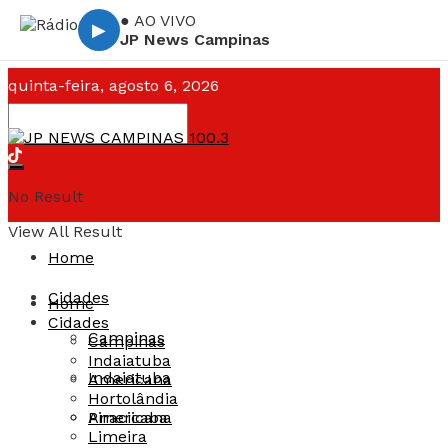
● AO VIVO
▶
JP News Campinas
quinta-feira, agosto 6, 2026
Campinas ☁️
--°C
No Result
View All Result
Home
Cidades
Home
Cidades
Campinas
Campinas
Indaiatuba
Indaiatuba
Americana
Hortolândia
Americana
Piracicaba
Limeira