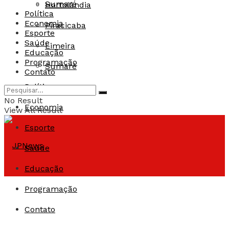
Sumaré
Hortolândia
Política
Economia
Piracicaba
Esporte
Saúde
Limeira
Educação
Programação
Sumaré
Contato
Política
No Result
Economia
View All Result
Esporte
Saúde
Educação
Programação
Contato