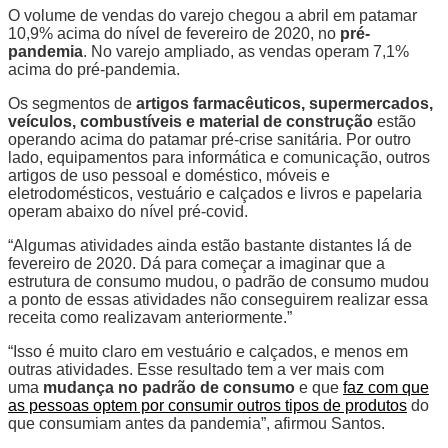
O volume de vendas do varejo chegou a abril em patamar
10,9% acima do nível de fevereiro de 2020, no
pré-
pandemia
. No varejo ampliado, as vendas operam 7,1%
acima do pré-pandemia.
Os segmentos de
artigos farmacêuticos, supermercados,
veículos, combustíveis e material de construção
estão
operando acima do patamar pré-crise sanitária. Por outro
lado, equipamentos para informática e comunicação, outros
artigos de uso pessoal e doméstico, móveis e
eletrodomésticos, vestuário e calçados e livros e papelaria
operam abaixo do nível pré-covid.
“Algumas atividades ainda estão bastante distantes lá de
fevereiro de 2020. Dá para começar a imaginar que a
estrutura de consumo mudou, o padrão de consumo mudou
a ponto de essas atividades não conseguirem realizar essa
receita como realizavam anteriormente.”
“Isso é muito claro em vestuário e calçados, e menos em
outras atividades. Esse resultado tem a ver mais com
uma
mudança no padrão de consumo
e que
faz com que
as pessoas optem por consumir outros tipos de produtos
do
que consumiam antes da pandemia”, afirmou Santos.