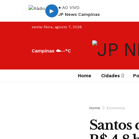
● AO VIVO
▶
JP News Campinas
sexta-feira, agosto 7, 2026
Campinas ☁️
--°C
Home
Cidades
Po
Home
Economia
Santos 