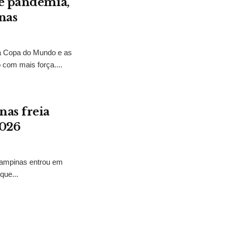
de pandemia,
inas
e a Copa do Mundo e as
 com mais força....
nas freia
2026
Campinas entrou em
que...