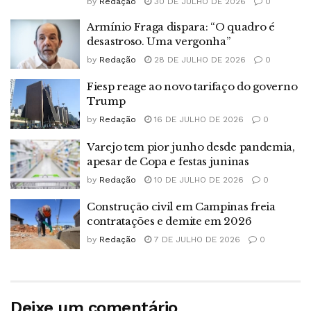
by
Redação
30 DE JULHO DE 2026
0
Armínio Fraga dispara: “O quadro é
desastroso. Uma vergonha”
by
Redação
28 DE JULHO DE 2026
0
Fiesp reage ao novo tarifaço do governo
Trump
by
Redação
16 DE JULHO DE 2026
0
Varejo tem pior junho desde pandemia,
apesar de Copa e festas juninas
by
Redação
10 DE JULHO DE 2026
0
Construção civil em Campinas freia
contratações e demite em 2026
by
Redação
7 DE JULHO DE 2026
0
Deixe um comentário