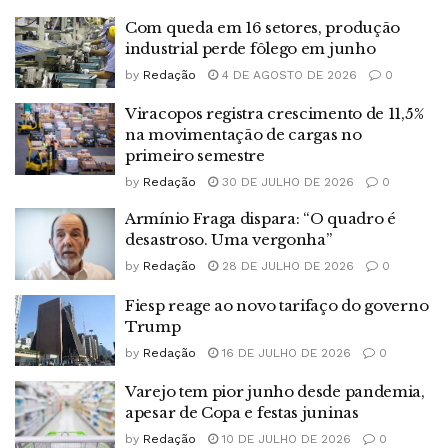
Com queda em 16 setores, produção
industrial perde fôlego em junho
by
Redação
4 DE AGOSTO DE 2026
0
Viracopos registra crescimento de 11,5%
na movimentação de cargas no
primeiro semestre
by
Redação
30 DE JULHO DE 2026
0
Armínio Fraga dispara: “O quadro é
desastroso. Uma vergonha”
by
Redação
28 DE JULHO DE 2026
0
Fiesp reage ao novo tarifaço do governo
Trump
by
Redação
16 DE JULHO DE 2026
0
Varejo tem pior junho desde pandemia,
apesar de Copa e festas juninas
by
Redação
10 DE JULHO DE 2026
0