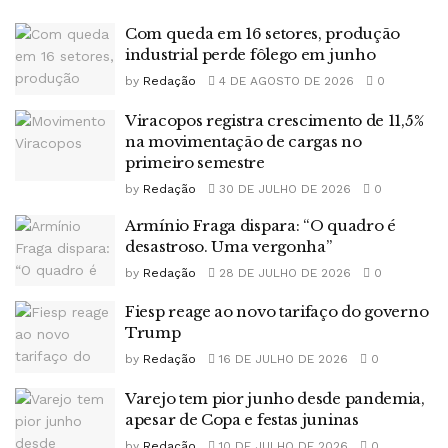
Com queda em 16 setores, produção
industrial perde fôlego em junho
by
Redação
4 DE AGOSTO DE 2026
0
Viracopos registra crescimento de 11,5%
na movimentação de cargas no
primeiro semestre
by
Redação
30 DE JULHO DE 2026
0
Armínio Fraga dispara: “O quadro é
desastroso. Uma vergonha”
by
Redação
28 DE JULHO DE 2026
0
Fiesp reage ao novo tarifaço do governo
Trump
by
Redação
16 DE JULHO DE 2026
0
Varejo tem pior junho desde pandemia,
apesar de Copa e festas juninas
by
Redação
10 DE JULHO DE 2026
0