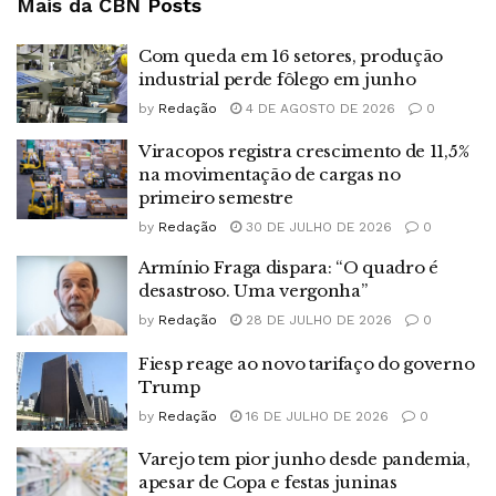
Mais da CBN
Posts
Com queda em 16 setores, produção
industrial perde fôlego em junho
by
Redação
4 DE AGOSTO DE 2026
0
Viracopos registra crescimento de 11,5%
na movimentação de cargas no
primeiro semestre
by
Redação
30 DE JULHO DE 2026
0
Armínio Fraga dispara: “O quadro é
desastroso. Uma vergonha”
by
Redação
28 DE JULHO DE 2026
0
Fiesp reage ao novo tarifaço do governo
Trump
by
Redação
16 DE JULHO DE 2026
0
Varejo tem pior junho desde pandemia,
apesar de Copa e festas juninas