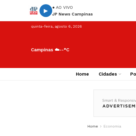
● AO VIVO
▶
JP News Campinas
quinta-feira, agosto 6, 2026
Campinas ☁️
--°C
Home
Cidades
Po
Home
Economia