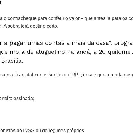
l
 o contracheque para conferir o valor – que antes ia para os c
a. A sobra terá destino certo.
ar a pagar umas contas a mais da casa”, progr
que mora de aluguel no Paranoá, a 20 quilôme
Brasília.
sam a ficar totalmente isentos do IRPF, desde que a renda mens
rteira assinada;
onistas do INSS ou de regimes próprios.