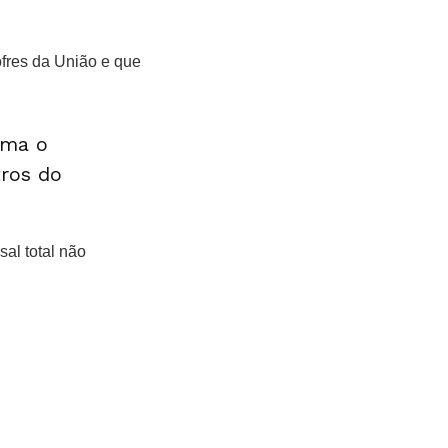
ofres da União e que
ama o
tros do
al total não