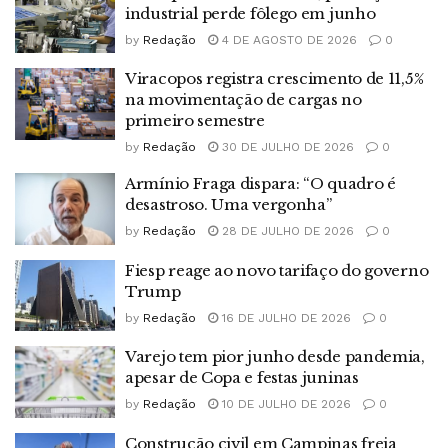
industrial perde fôlego em junho
by
Redação
4 DE AGOSTO DE 2026
0
Viracopos registra crescimento de 11,5%
na movimentação de cargas no
primeiro semestre
by
Redação
30 DE JULHO DE 2026
0
Armínio Fraga dispara: “O quadro é
desastroso. Uma vergonha”
by
Redação
28 DE JULHO DE 2026
0
Fiesp reage ao novo tarifaço do governo
Trump
by
Redação
16 DE JULHO DE 2026
0
Varejo tem pior junho desde pandemia,
apesar de Copa e festas juninas
by
Redação
10 DE JULHO DE 2026
0
Construção civil em Campinas freia