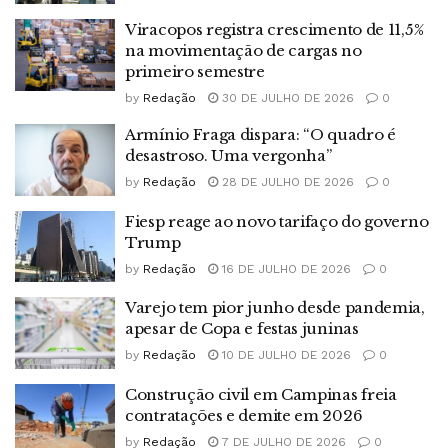
Viracopos registra crescimento de 11,5%
na movimentação de cargas no
primeiro semestre
by
Redação
30 DE JULHO DE 2026
0
Armínio Fraga dispara: “O quadro é
desastroso. Uma vergonha”
by
Redação
28 DE JULHO DE 2026
0
Fiesp reage ao novo tarifaço do governo
Trump
by
Redação
16 DE JULHO DE 2026
0
Varejo tem pior junho desde pandemia,
apesar de Copa e festas juninas
by
Redação
10 DE JULHO DE 2026
0
Construção civil em Campinas freia
contratações e demite em 2026
by
Redação
7 DE JULHO DE 2026
0