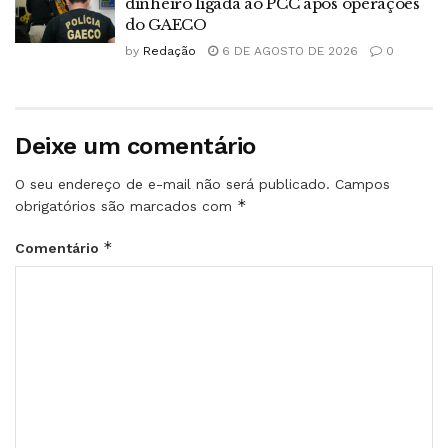
dinheiro ligada ao PCC após operações
do GAECO
by
Redação
6 DE AGOSTO DE 2026
0
Deixe um comentário
O seu endereço de e-mail não será publicado.
Campos
*
obrigatórios são marcados com
*
Comentário