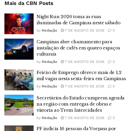
Mais da CBN
Posts
Night Run 2026 toma as ruas
iluminadas de Campinas neste sábado
by
Redação
7 DE AGOSTO DE 2026
0
Campinas abre chamamento para
instalação de cafés em quatro espaços
culturais
by
Redação
7 DE AGOSTO DE 2026
0
Feirão de Emprego oferece mais de 1,2
mil vagas nesta sexta-feira em Campinas
by
Redação
7 DE AGOSTO DE 2026
0
Secretários do Estado cumprem agenda
na região com entregas de obras e
vistoria ao Trem Intercidades
by
Redação
7 DE AGOSTO DE 2026
0
PF indicia 16 pessoas da Voepass por