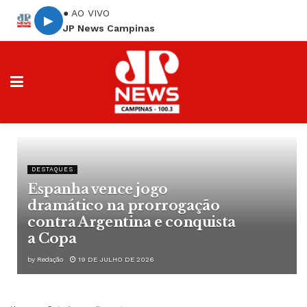
● AO VIVO
▶
JP News Campinas
DESTAQUES
Espanha vence jogo
dramático na prorrogação
contra Argentina e conquista
a Copa
by
Redação
19 DE JULHO DE 2026