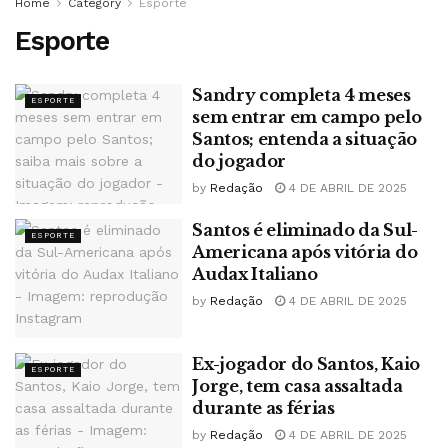
Home
Category
Esporte
Esporte
Sandry completa 4 meses
ESPORTE
sem entrar em campo pelo
Santos; entenda a situação
do jogador
by
Redação
4 DE ABRIL DE 2025
Santos é eliminado da Sul-
ESPORTE
Americana após vitória do
Audax Italiano
by
Redação
4 DE ABRIL DE 2025
Ex-jogador do Santos, Kaio
ESPORTE
Jorge, tem casa assaltada
durante as férias
by
Redação
4 DE ABRIL DE 2025