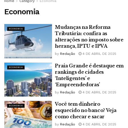
Home
Category
Economia
Economia
Mudanças na Reforma
ECONOMIA
Tributária: confira as
alterações no imposto sobre
herança, IPTU e IPVA
by
Redação
4 DE ABRIL DE 2025
Praia Grande é destaque em
ECONOMIA
rankings de cidades
‘Inteligentes’ e
‘Empreendedoras’
by
Redação
4 DE ABRIL DE 2025
Você tem dinheiro
ECONOMIA
esquecido no banco? Veja
como checar e sacar
by
Redação
4 DE ABRIL DE 2025