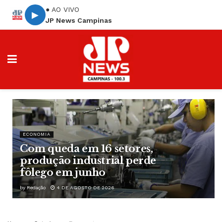
● AO VIVO
▶
JP News Campinas
ECONOMIA
Com queda em 16 setores,
produção industrial perde
fôlego em junho
by
Redação
4 DE AGOSTO DE 2026