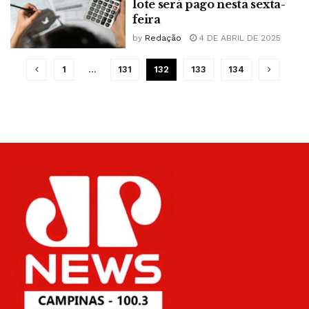
lote será pago nesta sexta-
feira
by
Redação
4 DE ABRIL DE 2025
1
…
131
132
133
134